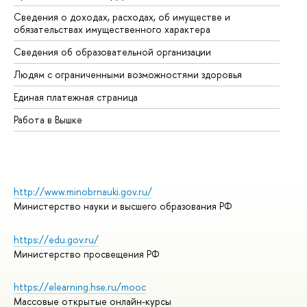
Сведения о доходах, расходах, об имуществе и
Би
обязательствах имущественного характера
Об
Сведения об образовательной организации
Об
Людям с ограниченными возможностями здоровья
Единая платежная страница
Работа в Вышке
http://www.minobrnauki.gov.ru/
Министерство науки и высшего образования РФ
https://edu.gov.ru/
Министерство просвещения РФ
https://elearning.hse.ru/mooc
Массовые открытые онлайн-курсы