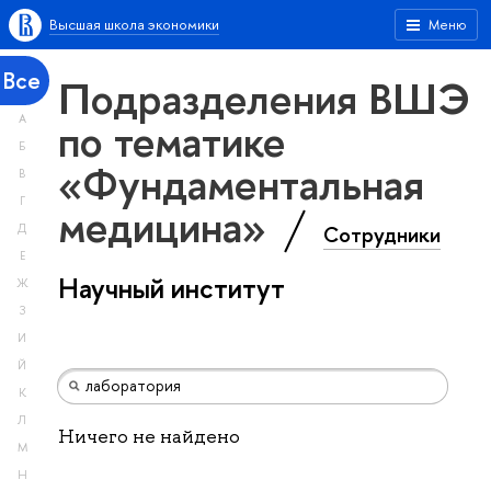
Высшая школа экономики
Меню
Все
Подразделения ВШЭ
А
по тематике
Б
«Фундаментальная
В
Г
медицина»
Сотрудники
Д
Е
Научный институт
Ж
З
И
Й
К
Л
Ничего не найдено
М
Н