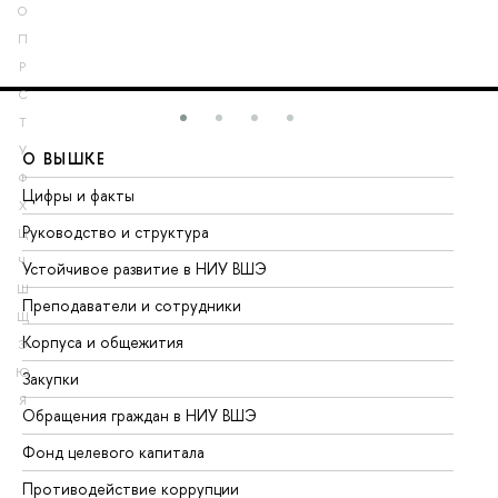
О
П
Р
С
Т
У
О ВЫШКЕ
О
Ф
Цифры и факты
Ли
Х
Руководство и структура
До
Ц
Ч
Устойчивое развитие в НИУ ВШЭ
Ол
Ш
Преподаватели и сотрудники
Пр
Щ
Корпуса и общежития
Вы
Э
Ю
Закупки
Пр
Я
Обращения граждан в НИУ ВШЭ
Ас
Фонд целевого капитала
До
Противодействие коррупции
Це