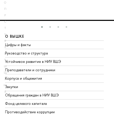
О
П
Р
С
Т
У
О ВЫШКЕ
О
Ф
Цифры и факты
Ли
Х
Руководство и структура
До
Ц
Ч
Устойчивое развитие в НИУ ВШЭ
Ол
Ш
Преподаватели и сотрудники
Пр
Щ
Корпуса и общежития
Вы
Э
Ю
Закупки
Пр
Я
Обращения граждан в НИУ ВШЭ
Ас
Фонд целевого капитала
До
Противодействие коррупции
Це