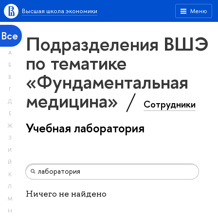
Высшая школа экономики
Меню
Все
Подразделения ВШЭ
А
по тематике
Б
«Фундаментальная
В
Г
медицина»
Сотрудники
Д
Е
Учебная лаборатория
Ж
З
И
Й
К
Л
Ничего не найдено
М
Н