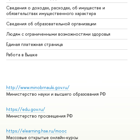
Сведения о доходах, расходах, об имуществе и
Би
обязательствах имущественного характера
Об
Сведения об образовательной организации
Об
Людям с ограниченными возможностями здоровья
Единая платежная страница
Работа в Вышке
http://www.minobrnauki.gov.ru/
Министерство науки и высшего образования РФ
https://edu.gov.ru/
Министерство просвещения РФ
https://elearning.hse.ru/mooc
Массовые открытые онлайн-курсы