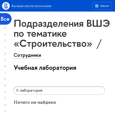
Высшая школа экономики
Меню
Все
Подразделения ВШЭ
А
по тематике
Б
«Строительство»
В
Г
Сотрудники
Д
Е
Учебная лаборатория
Ж
З
И
Й
К
Л
Ничего не найдено
М
Н