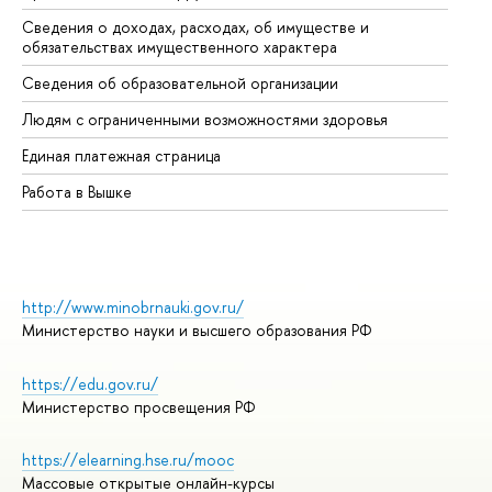
Сведения о доходах, расходах, об имуществе и
Би
обязательствах имущественного характера
Об
Сведения об образовательной организации
Об
Людям с ограниченными возможностями здоровья
Единая платежная страница
Работа в Вышке
http://www.minobrnauki.gov.ru/
Министерство науки и высшего образования РФ
https://edu.gov.ru/
Министерство просвещения РФ
https://elearning.hse.ru/mooc
Массовые открытые онлайн-курсы