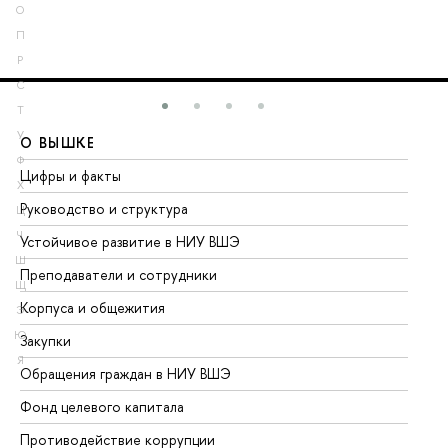
О
П
Р
С
Т
У
О ВЫШКЕ
О
Ф
Цифры и факты
Ли
Х
Руководство и структура
До
Ц
Ч
Устойчивое развитие в НИУ ВШЭ
Ол
Ш
Преподаватели и сотрудники
Пр
Щ
Корпуса и общежития
Вы
Э
Ю
Закупки
Пр
Я
Обращения граждан в НИУ ВШЭ
Ас
Фонд целевого капитала
До
Противодействие коррупции
Це