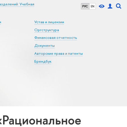
азделений: Учебная
РУС
EN
и
Устав и лицензии
Оргструктура
Финансовая отчетность
Документы
Авторские права и патенты
Брендбук
«Рациональное