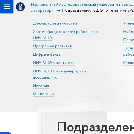
Национальный исследовательский университет «Высш
лаборатория
Подразделения ВШЭ по тематике «Ра
Декларация ценностей
Учен
Хартия (кодекс этики) работников
Набл
НИУ ВШЭ
Попеч
Программа развития
Засл
Цифры и факты
рабо
НИУ ВШЭ в рейтингах
Колл
НИУ ВШЭ в международных
ассоциациях
История
Мы помним
Подразделен