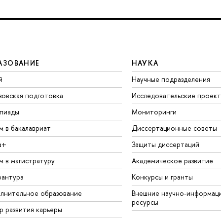
АЗОВАНИЕ
НАУКА
й
Научные подразделения
зовская подготовка
Исследовательские проек
пиады
Мониторинги
м в бакалавриат
Диссертационные советы
а+
Защиты диссертаций
м в магистратуру
Академическое развитие
рантура
Конкурсы и гранты
лнительное образование
Внешние научно-информац
ресурсы
р развития карьеры