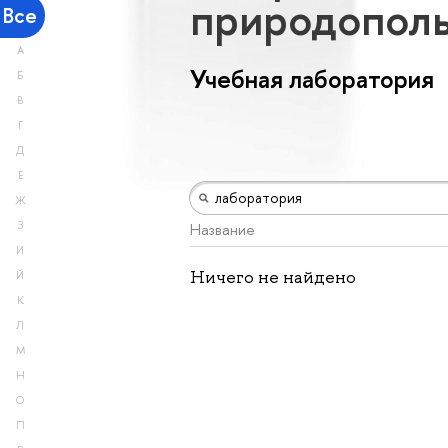
природопол
Все
А
Учебная лаборатория
Б
В
Г
Д
Е
Ж
З
Название
И
Ничего не найдено
Й
К
Л
М
Н
О
П