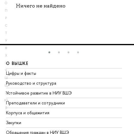
О
Ничего не найдено
П
Р
С
Т
У
Ф
Х
О ВЫШКЕ
О
Ц
Ч
Цифры и факты
Ли
Ш
Руководство и структура
До
Щ
Устойчивое развитие в НИУ ВШЭ
Ол
Э
Ю
Преподаватели и сотрудники
Пр
Я
Корпуса и общежития
Вы
Закупки
Пр
Обращения граждан в НИУ ВШЭ
Ас