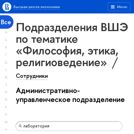
Высшая школа экономики
Меню
Все
Подразделения ВШЭ
А
по тематике
Б
«Философия, этика,
В
Г
религиоведение»
Д
Е
Сотрудники
Ж
З
Административно-
И
управленческое подразделение
Й
К
Л
М
Н