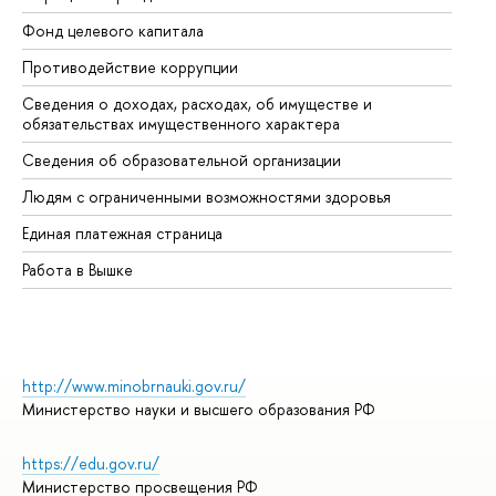
Фонд целевого капитала
До
Противодействие коррупции
Це
Сведения о доходах, расходах, об имуществе и
Би
обязательствах имущественного характера
Об
Сведения об образовательной организации
Об
Людям с ограниченными возможностями здоровья
Единая платежная страница
Работа в Вышке
http://www.minobrnauki.gov.ru/
Министерство науки и высшего образования РФ
https://edu.gov.ru/
Министерство просвещения РФ