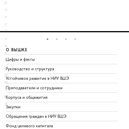
О
П
Р
С
Т
У
Ф
О ВЫШКЕ
О
Х
Цифры и факты
Ли
Ц
Ч
Руководство и структура
До
Ш
Устойчивое развитие в НИУ ВШЭ
Ол
Щ
Преподаватели и сотрудники
Пр
Э
Ю
Корпуса и общежития
Вы
Я
Закупки
Пр
Обращения граждан в НИУ ВШЭ
Ас
Фонд целевого капитала
До