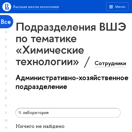
Высшая школа экономики
Меню
Все
Подразделения ВШЭ
А
по тематике
Б
«Химические
В
Г
технологии»
Сотрудники
Д
Е
Административно-хозяйственное
Ж
З
подразделение
И
Й
К
Л
М
Ничего не найдено
Н