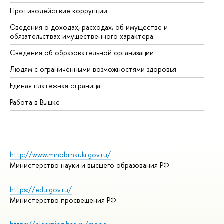
Противодействие коррупции
Це
Сведения о доходах, расходах, об имуществе и
Би
обязательствах имущественного характера
Об
Сведения об образовательной организации
Об
Людям с ограниченными возможностями здоровья
Единая платежная страница
Работа в Вышке
http://www.minobrnauki.gov.ru/
Министерство науки и высшего образования РФ
https://edu.gov.ru/
Министерство просвещения РФ