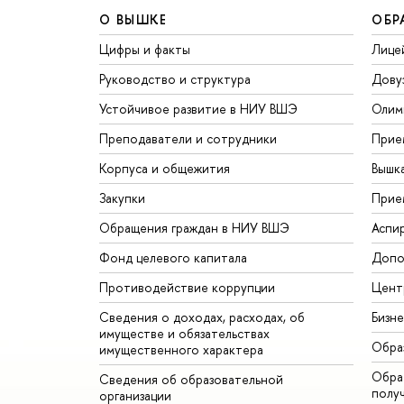
О ВЫШКЕ
ОБР
Цифры и факты
Лице
Руководство и структура
Дову
Устойчивое развитие в НИУ ВШЭ
Олим
Преподаватели и сотрудники
Прие
Корпуса и общежития
Вышк
Закупки
Прие
Обращения граждан в НИУ ВШЭ
Аспи
Фонд целевого капитала
Допо
Противодействие коррупции
Цент
Сведения о доходах, расходах, об
Бизн
имуществе и обязательствах
Обра
имущественного характера
Обрат
Сведения об образовательной
полу
организации