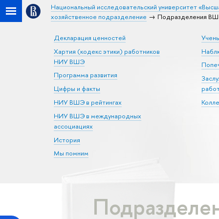
Национальный исследовательский университет «Высш
хозяйственное подразделение
Подразделения ВШЭ
Декларация ценностей
Учен
Хартия (кодекс этики) работников
Набл
НИУ ВШЭ
Попеч
Программа развития
Засл
Цифры и факты
рабо
НИУ ВШЭ в рейтингах
Колл
НИУ ВШЭ в международных
ассоциациях
История
Мы помним
Подразделен