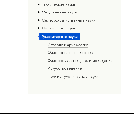
Тех­ничес­кие науки
Медицинские науки
Сельскохозяйственные науки
Социальные науки
Гуманитарные науки
История и археология
Филология и лингвистика
Философия, этика, религиоведение
Искусствоведение
Прочие гуманитарные науки