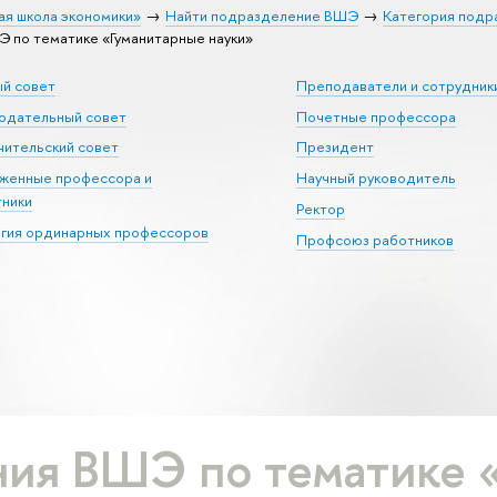
ая школа экономики»
Найти подразделение ВШЭ
Категория подр
 по тематике «Гуманитарные науки»
ый совет
Преподаватели и сотрудник
юдательный совет
Почетные профессора
ительский совет
Президент
уженные профессора и
Научный руководитель
тники
Ректор
егия ординарных профессоров
Профсоюз работников
ия ВШЭ по тематике 