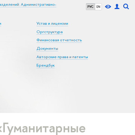
азделений: Административно-
РУС
EN
и
Устав и лицензии
Оргструктура
Финансовая отчетность
Документы
Авторские права и патенты
Брендбук
«Гуманитарные