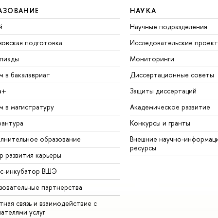
АЗОВАНИЕ
НАУКА
й
Научные подразделения
зовская подготовка
Исследовательские проек
пиады
Мониторинги
м в бакалавриат
Диссертационные советы
а+
Защиты диссертаций
м в магистратуру
Академическое развитие
рантура
Конкурсы и гранты
лнительное образование
Внешние научно-информац
ресурсы
р развития карьеры
ес-инкубатор ВШЭ
зовательные партнерства
ная связь и взаимодействие с
чателями услуг