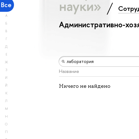
науки»
Все
Сотру
А
Административно-хоз
Б
В
Г
Д
Е
Ж
З
Название
И
Ничего не найдено
Й
К
Л
М
Н
О
П