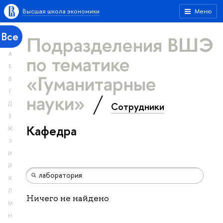
Высшая школа экономики
Меню
Все
Подразделения ВШЭ
А
по тематике
Б
«Гуманитарные
В
Г
науки»
Сотрудники
Д
Е
Кафедра
Ж
З
И
Й
К
Л
Ничего не найдено
М
Н