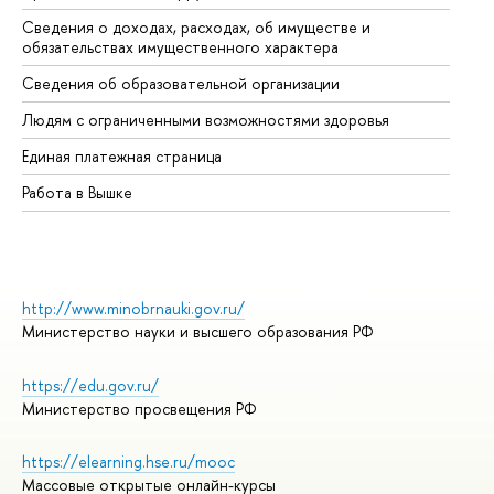
Сведения о доходах, расходах, об имуществе и
Би
обязательствах имущественного характера
Об
Сведения об образовательной организации
Об
Людям с ограниченными возможностями здоровья
Единая платежная страница
Работа в Вышке
http://www.minobrnauki.gov.ru/
Министерство науки и высшего образования РФ
https://edu.gov.ru/
Министерство просвещения РФ
https://elearning.hse.ru/mooc
Массовые открытые онлайн-курсы