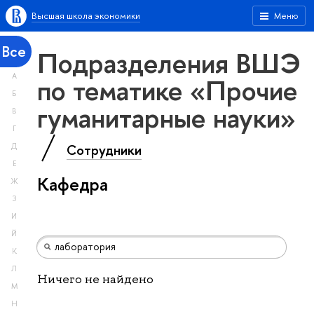
Высшая школа экономики
Меню
Все
Подразделения ВШЭ
А
по тематике «Прочие
Б
гуманитарные науки»
В
Г
Сотрудники
Д
Е
Кафедра
Ж
З
И
Й
К
Л
Ничего не найдено
М
Н