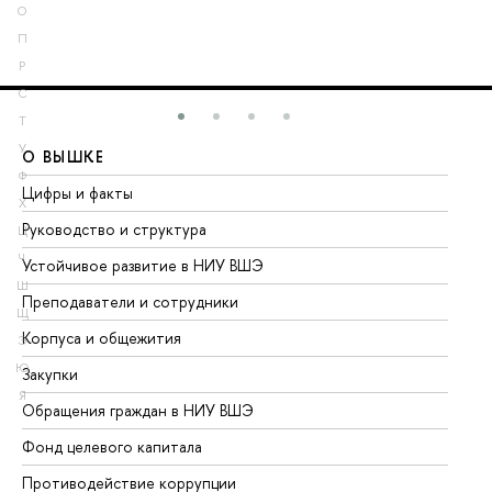
О
П
Р
С
Т
У
О ВЫШКЕ
О
Ф
Цифры и факты
Ли
Х
Руководство и структура
До
Ц
Ч
Устойчивое развитие в НИУ ВШЭ
Ол
Ш
Преподаватели и сотрудники
Пр
Щ
Корпуса и общежития
Вы
Э
Ю
Закупки
Пр
Я
Обращения граждан в НИУ ВШЭ
Ас
Фонд целевого капитала
До
Противодействие коррупции
Це