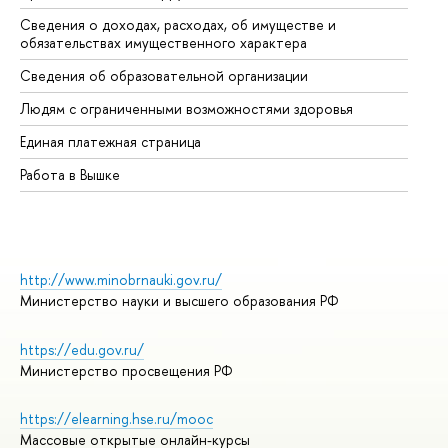
Сведения о доходах, расходах, об имуществе и
Би
обязательствах имущественного характера
Об
Сведения об образовательной организации
Об
Людям с ограниченными возможностями здоровья
Единая платежная страница
Работа в Вышке
http://www.minobrnauki.gov.ru/
Министерство науки и высшего образования РФ
https://edu.gov.ru/
Министерство просвещения РФ
https://elearning.hse.ru/mooc
Массовые открытые онлайн-курсы