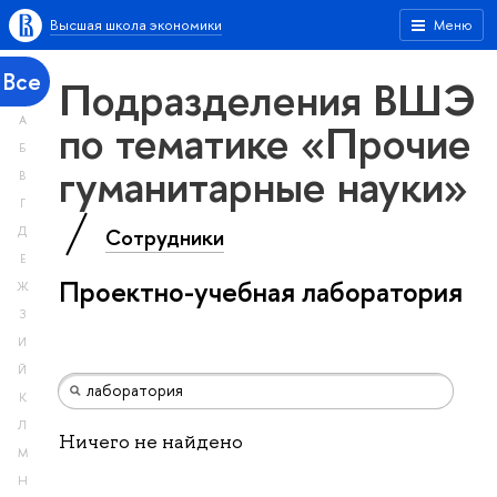
Высшая школа экономики
Меню
Все
Подразделения ВШЭ
А
по тематике «Прочие
Б
гуманитарные науки»
В
Г
Сотрудники
Д
Е
Проектно-учебная лаборатория
Ж
З
И
Й
К
Л
Ничего не найдено
М
Н