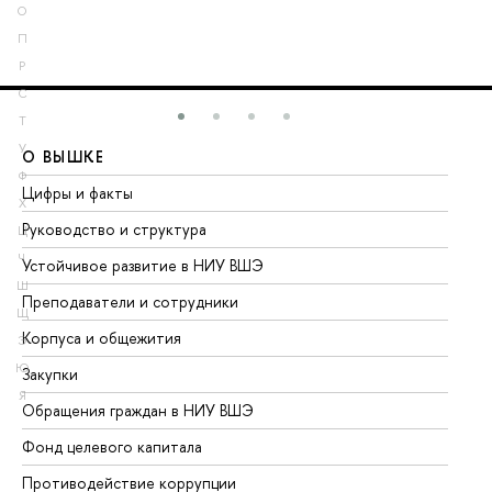
О
П
Р
С
Т
У
О ВЫШКЕ
О
Ф
Цифры и факты
Ли
Х
Руководство и структура
До
Ц
Ч
Устойчивое развитие в НИУ ВШЭ
Ол
Ш
Преподаватели и сотрудники
Пр
Щ
Корпуса и общежития
Вы
Э
Ю
Закупки
Пр
Я
Обращения граждан в НИУ ВШЭ
Ас
Фонд целевого капитала
До
Противодействие коррупции
Це