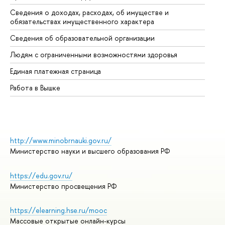
Сведения о доходах, расходах, об имуществе и
Би
обязательствах имущественного характера
Об
Сведения об образовательной организации
Об
Людям с ограниченными возможностями здоровья
Единая платежная страница
Работа в Вышке
http://www.minobrnauki.gov.ru/
Министерство науки и высшего образования РФ
https://edu.gov.ru/
Министерство просвещения РФ
https://elearning.hse.ru/mooc
Массовые открытые онлайн-курсы