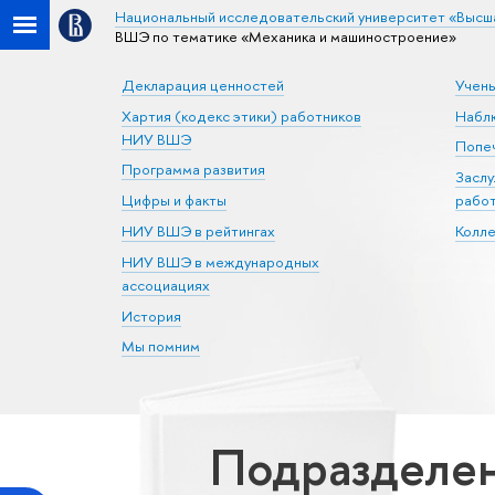
Национальный исследовательский университет «Высш
ВШЭ по тематике «Механика и машиностроение»
Декларация ценностей
Учен
Хартия (кодекс этики) работников
Набл
НИУ ВШЭ
Попеч
Программа развития
Засл
Цифры и факты
рабо
НИУ ВШЭ в рейтингах
Колл
НИУ ВШЭ в международных
ассоциациях
История
Мы помним
Подразделен