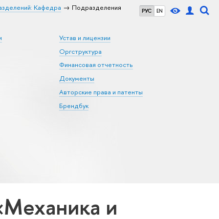
азделений: Кафедра
Подразделения
РУС
EN
и
Устав и лицензии
Оргструктура
Финансовая отчетность
Документы
Авторские права и патенты
Брендбук
«Механика и