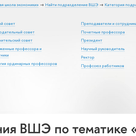
ая школа экономики»
Найти подразделение ВШЭ
Категория подр
ый совет
Преподаватели и сотрудник
юдательный совет
Почетные профессора
ительский совет
Президент
уженные профессора и
Научный руководитель
тники
Ректор
егия ординарных профессоров
Профсоюз работников
ия ВШЭ по тематике 