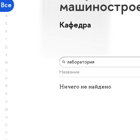
машиностро
Все
А
Кафедра
Б
В
Г
Д
Е
Ж
З
Название
И
Ничего не найдено
Й
К
Л
М
Н
О
П