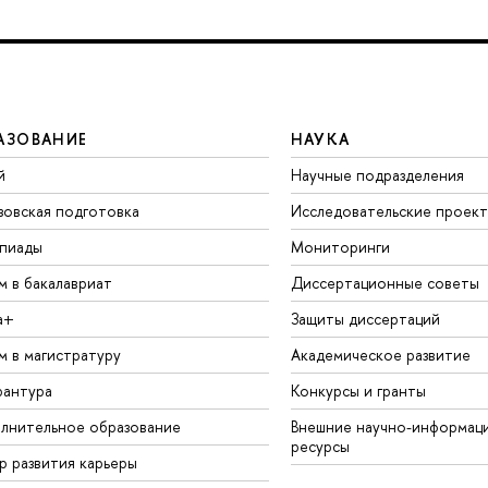
АЗОВАНИЕ
НАУКА
й
Научные подразделения
зовская подготовка
Исследовательские проек
пиады
Мониторинги
м в бакалавриат
Диссертационные советы
а+
Защиты диссертаций
м в магистратуру
Академическое развитие
рантура
Конкурсы и гранты
лнительное образование
Внешние научно-информац
ресурсы
р развития карьеры