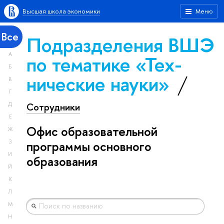
Высшая школа экономики
Меню
Все
Подразделения ВШЭ
А
по тематике «Тех­
Б
ничес­кие науки»
В
Г
Сотрудники
Д
Е
Офис образовательной
Ж
З
программы основного
И
образования
Й
К
Л
М
Н