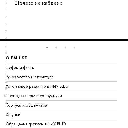
Ничего не найдено
О
П
Р
С
Т
У
Ф
Х
О ВЫШКЕ
О
Ц
Цифры и факты
Ли
Ч
Ш
Руководство и структура
До
Щ
Устойчивое развитие в НИУ ВШЭ
Ол
Э
Преподаватели и сотрудники
Пр
Ю
Я
Корпуса и общежития
Вы
Закупки
Пр
Обращения граждан в НИУ ВШЭ
Ас