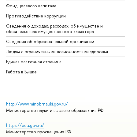
Фонд целевого капитала
До
Противодействие коррупции
Це
Сведения о доходах, расходах, об имуществе и
Би
обязательствах имущественного характера
Об
Сведения об образовательной организации
Об
Людям с ограниченными возможностями здоровья
Единая платежная страница
Работа в Вышке
http://www.minobrnauki.gov.ru/
Министерство науки и высшего образования РФ
https://edu.gov.ru/
Министерство просвещения РФ