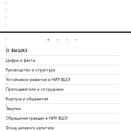
О
П
Р
С
Т
У
Ф
О ВЫШКЕ
О
Х
Цифры и факты
Ли
Ц
Ч
Руководство и структура
До
Ш
Устойчивое развитие в НИУ ВШЭ
Ол
Щ
Преподаватели и сотрудники
Пр
Э
Ю
Корпуса и общежития
Вы
Я
Закупки
Пр
Обращения граждан в НИУ ВШЭ
Ас
Фонд целевого капитала
До