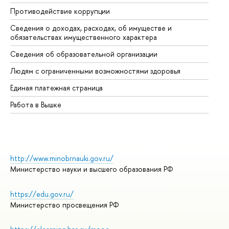
Противодействие коррупции
Це
Сведения о доходах, расходах, об имуществе и
Би
обязательствах имущественного характера
Об
Сведения об образовательной организации
Об
Людям с ограниченными возможностями здоровья
Единая платежная страница
Работа в Вышке
http://www.minobrnauki.gov.ru/
Министерство науки и высшего образования РФ
https://edu.gov.ru/
Министерство просвещения РФ