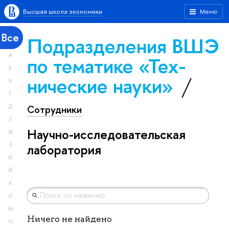
Высшая школа экономики
Меню
Все
Подразделения ВШЭ
А
по тематике «Тех­
Б
ничес­кие науки»
В
Г
Сотрудники
Д
Е
Научно-исследовательская
Ж
З
лаборатория
И
Й
К
Л
М
Ничего не найдено
Н