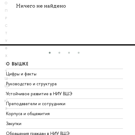
О
Ничего не найдено
П
Р
С
Т
У
Ф
Х
О ВЫШКЕ
О
Ц
Ч
Цифры и факты
Ли
Ш
Руководство и структура
До
Щ
Устойчивое развитие в НИУ ВШЭ
Ол
Э
Ю
Преподаватели и сотрудники
Пр
Я
Корпуса и общежития
Вы
Закупки
Пр
Обращения граждан в НИУ ВШЭ
Ас