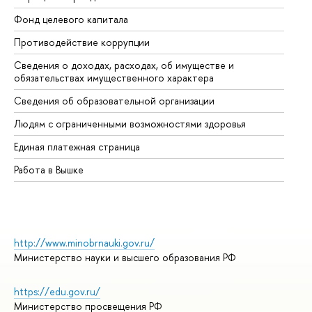
Фонд целевого капитала
До
Противодействие коррупции
Це
Сведения о доходах, расходах, об имуществе и
Би
обязательствах имущественного характера
Об
Сведения об образовательной организации
Об
Людям с ограниченными возможностями здоровья
Единая платежная страница
Работа в Вышке
http://www.minobrnauki.gov.ru/
Министерство науки и высшего образования РФ
https://edu.gov.ru/
Министерство просвещения РФ