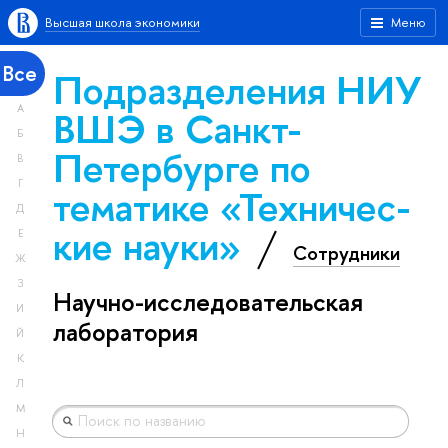
Высшая школа экономики
Меню
Все
Подразделения НИУ
А
ВШЭ в Санкт-
Б
Петербурге по
В
Г
тематике «Тех­ничес­
Д
кие науки»
Е
Сотрудники
Ж
З
Научно-исследовательская
И
лаборатория
Й
К
Л
М
Н