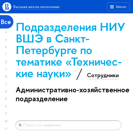
Высшая школа экономики
Меню
Все
Подразделения НИУ
А
ВШЭ в Санкт-
Б
Петербурге по
В
Г
тематике «Тех­ничес­
Д
кие науки»
Е
Сотрудники
Ж
З
Административно-хозяйственное
И
подразделение
Й
К
Л
М
Н