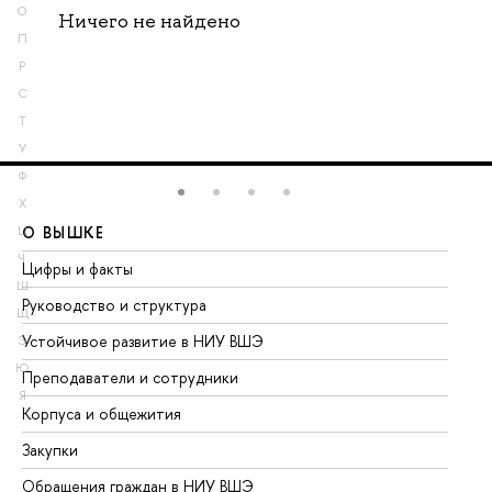
О
Ничего не найдено
П
Р
С
Т
У
Ф
Х
О ВЫШКЕ
О
Ц
Ч
Цифры и факты
Ли
Ш
Руководство и структура
До
Щ
Устойчивое развитие в НИУ ВШЭ
Ол
Э
Ю
Преподаватели и сотрудники
Пр
Я
Корпуса и общежития
Вы
Закупки
Пр
Обращения граждан в НИУ ВШЭ
Ас