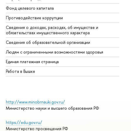
Фонд целевого капитала
До
Противодействие коррупции
Це
Сведения о доходах, расходах, об имуществе и
Би
обязательствах имущественного характера
Об
Сведения об образовательной организации
Об
Людям с ограниченными возможностями здоровья
Единая платежная страница
Работа в Вышке
http://www.minobrnauki.gov.ru/
Министерство науки и высшего образования РФ
https://edu.gov.ru/
Министерство просвещения РФ