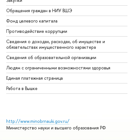
Закупки
Пр
Обращения граждан в НИУ ВШЭ
Ас
Фонд целевого капитала
До
Противодействие коррупции
Це
Сведения о доходах, расходах, об имуществе и
Би
обязательствах имущественного характера
Об
Сведения об образовательной организации
Об
Людям с ограниченными возможностями здоровья
Единая платежная страница
Работа в Вышке
http://www.minobrnauki.gov.ru/
Министерство науки и высшего образования РФ