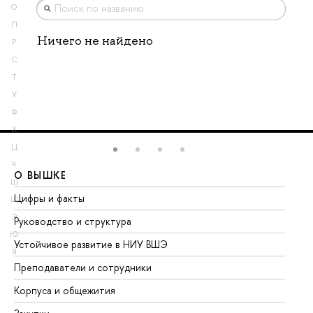
О
П
Ничего не найдено
Р
С
Т
У
Ф
Х
Ц
Ч
О ВЫШКЕ
О
Ш
Цифры и факты
Ли
Щ
Э
Руководство и структура
До
Ю
Устойчивое развитие в НИУ ВШЭ
Ол
Я
Преподаватели и сотрудники
Пр
Корпуса и общежития
Вы