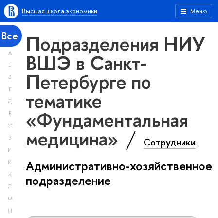
Высшая школа экономики
Меню
Все
Подразделения НИУ
А
ВШЭ в Санкт-
Б
Петербурге по
В
Г
тематике
Д
«Фундаментальная
Е
Ж
медицина»
З
Сотрудники
И
Административно-хозяйственное
Й
К
подразделение
Л
М
Н