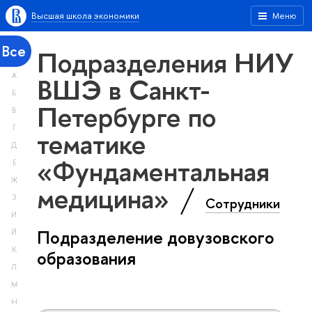
Высшая школа экономики
Меню
Все
Подразделения НИУ
А
ВШЭ в Санкт-
Б
Петербурге по
В
Г
тематике
Д
«Фундаментальная
Е
Ж
медицина»
З
Сотрудники
И
Подразделение довузовского
Й
К
образования
Л
М
Н