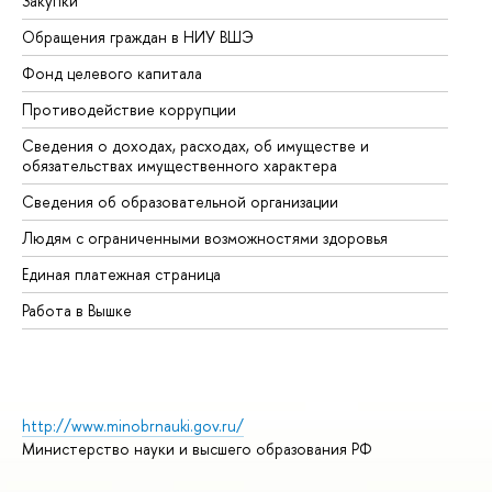
Закупки
Пр
Обращения граждан в НИУ ВШЭ
Ас
Фонд целевого капитала
До
Противодействие коррупции
Це
Сведения о доходах, расходах, об имуществе и
Би
обязательствах имущественного характера
Об
Сведения об образовательной организации
Об
Людям с ограниченными возможностями здоровья
Единая платежная страница
Работа в Вышке
http://www.minobrnauki.gov.ru/
Министерство науки и высшего образования РФ