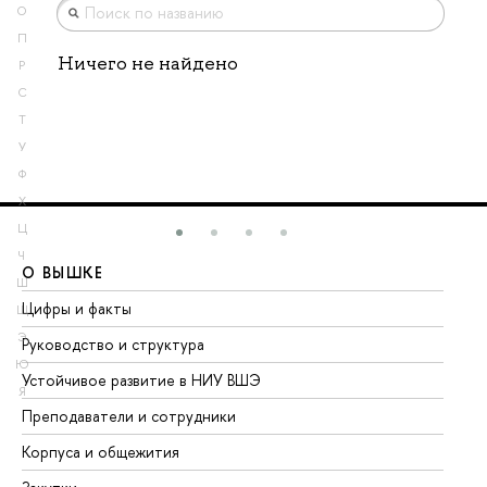
О
П
Ничего не найдено
Р
С
Т
У
Ф
Х
Ц
Ч
О ВЫШКЕ
О
Ш
Цифры и факты
Ли
Щ
Э
Руководство и структура
До
Ю
Устойчивое развитие в НИУ ВШЭ
Ол
Я
Преподаватели и сотрудники
Пр
Корпуса и общежития
Вы