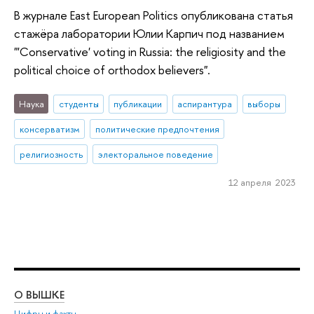
В журнале East European Politics опубликована статья
стажёра лаборатории Юлии Карпич под названием
"'Conservative' voting in Russia: the religiosity and the
political choice of orthodox believers".
Наука
студенты
публикации
аспирантура
выборы
консерватизм
политические предпочтения
религиозность
электоральное поведение
12 апреля 2023
О ВЫШКЕ
ОБ
Цифры и факты
Ли