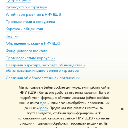
Руководство и структура
Дов
Устойчивое развитие в НИУ ВШЭ
Ол
Преподаватели и сотрудники
При
Корпуса и общежития
Вы
Закупки
При
Обращения граждан в НИУ ВШЭ
Ас
Фонд целевого капитала
До
Противодействие коррупции
Цен
Сведения о доходах, расходах, об имуществе и
Би
обязательствах имущественного характера
Об
Сведения об образовательной организации
Обр
Людям с ограниченными возможностями здоровья
Мы используем файлы cookies для улучшения работы сайта
Единая платежная страница
НИУ ВШЭ и большего удобства его использования. Более
подробную информацию об использовании файлов cookies
Работа в Вышке
можно найти
здесь
, наши правила обработки персональных
данных –
здесь
. Продолжая пользоваться сайтом, вы
✖
Редактору
подтверждаете, что были проинформированы об
© НИУ ВШЭ 1993–2026
Адреса и контакты
Условия использования
использовании файлов cookies сайтом НИУ ВШЭ и согласны
с нашими правилами обработки персональных данных. Вы
материалов
Политика конфиденциальности
Карта сайта