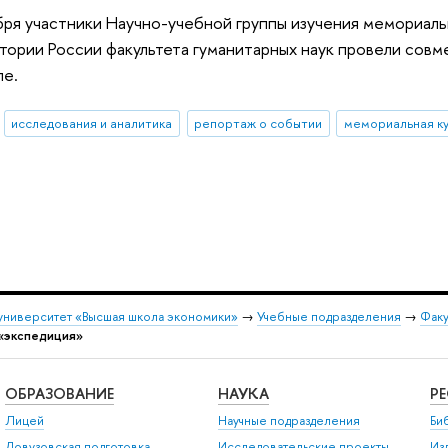
бря участники Научно-учебной группы изучения мемориаль
тории России факультета гуманитарных наук провели со
ле.
исследования и аналитика
репортаж о событии
мемориальная ку
университет «Высшая школа экономики»
→
Учебные подразделения
→
Факу
«экспедиция»
ОБРАЗОВАНИЕ
НАУКА
Р
Лицей
Научные подразделения
Би
Довузовская подготовка
Исследовательские проекты
Из