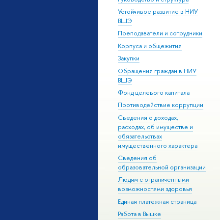
Устойчивое развитие в НИУ
ВШЭ
Преподаватели и сотрудники
Корпуса и общежития
Закупки
Обращения граждан в НИУ
ВШЭ
Фонд целевого капитала
Противодействие коррупции
Сведения о доходах,
расходах, об имуществе и
обязательствах
имущественного характера
Сведения об
образовательной организации
Людям с ограниченными
возможностями здоровья
Единая платежная страница
Работа в Вышке