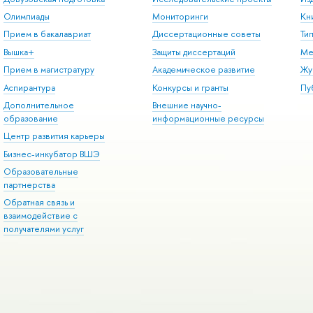
Олимпиады
Мониторинги
Кн
Прием в бакалавриат
Диссертационные советы
Ти
Вышка+
Защиты диссертаций
Ме
Прием в магистратуру
Академическое развитие
Жу
Аспирантура
Конкурсы и гранты
Пу
Дополнительное
Внешние научно-
образование
информационные ресурсы
Центр развития карьеры
Бизнес-инкубатор ВШЭ
Образовательные
партнерства
Обратная связь и
взаимодействие с
получателями услуг