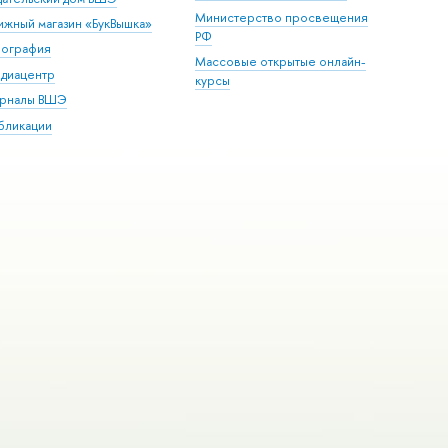
Министерство просвещения
ижный магазин «БукВышка»
РФ
пография
Массовые открытые онлайн-
диацентр
курсы
рналы ВШЭ
бликации