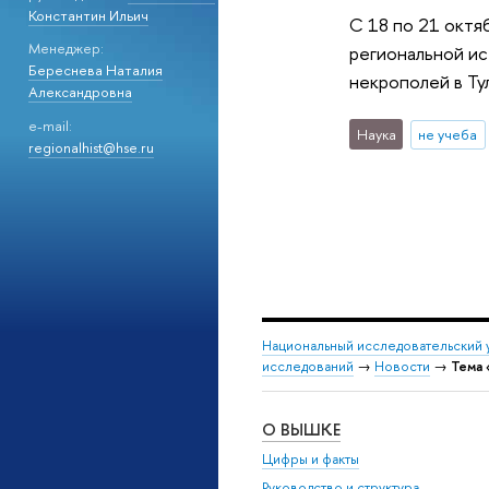
Константин Ильич
С 18 по 21 октя
Менеджер:
региональной ис
Береснева Наталия
некрополей в Ту
Александровна
e-mail:
Наука
не учеба
regionalhist@hse.ru
Национальный исследовательский 
исследований
→
Новости
→
Тема 
О ВЫШКЕ
Цифры и факты
Руководство и структура