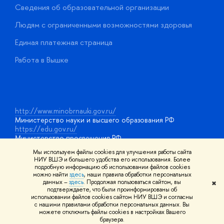
Сведения об образовательной организации
О
Людям с ограниченными возможностями здоровья
у
Единая платежная страница
Работа в Вышке
http://www.minobrnauki.gov.ru/
Министерство науки и высшего образования РФ
https://edu.gov.ru/
Министерство просвещения РФ
https://elearning.hse.ru/mooc
Мы используем файлы cookies для улучшения работы сайта
Массовые открытые онлайн-курсы
НИУ ВШЭ и большего удобства его использования. Более
подробную информацию об использовании файлов cookies
можно найти
здесь
, наши правила обработки персональных
данных –
здесь
. Продолжая пользоваться сайтом, вы
✖
© НИУ ВШЭ 1993–2026
Адреса и контакты
Условия
подтверждаете, что были проинформированы об
использования материалов
Политика конфиденциальности
Карта
использовании файлов cookies сайтом НИУ ВШЭ и согласны
сайта
с нашими правилами обработки персональных данных. Вы
Шрифты HSE Sans и HSE Slab разработаны в
Школе дизайна НИУ
можете отключить файлы cookies в настройках Вашего
ВШЭ
браузера.