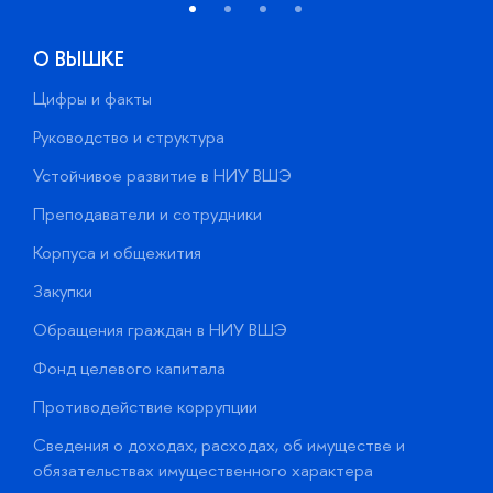
О ВЫШКЕ
Цифры и факты
Л
Руководство и структура
Д
Устойчивое развитие в НИУ ВШЭ
О
Преподаватели и сотрудники
П
Корпуса и общежития
В
Закупки
П
Обращения граждан в НИУ ВШЭ
А
Фонд целевого капитала
Д
Противодействие коррупции
Ц
Сведения о доходах, расходах, об имуществе и
Б
обязательствах имущественного характера
О