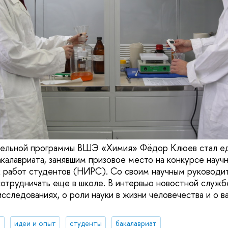
тельной программы ВШЭ «Химия» Фёдор Клюев стал е
калавриата, занявшим призовое место на конкурсе науч
х работ студентов (НИРС). Со своим научным руковод
сотрудничать еще в школе. В интервью новостной служ
исследованиях, о роли науки в жизни человечества и о 
я
идеи и опыт
студенты
бакалавриат