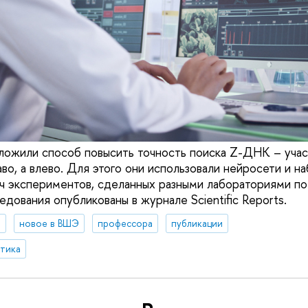
ожили способ повысить точность поиска Z-ДНК – учас
во, а влево. Для этого они использовали нейросети и н
ч экспериментов, сделанных разными лабораториями по
дования опубликованы в журнале Scientific Reports.
я
новое в ВШЭ
профессора
публикации
итика