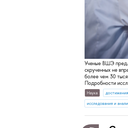
Ученые ВШЭ предл
скрученных не впра
более чем 30 тыся
Подробности иссле
Наука
достижени
исследования и анал