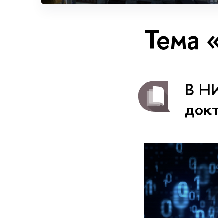
Тема 
В Н
док