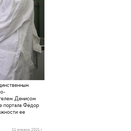
динственным
но-
ителем Денисом
бе портала Фёдор
важности ее
11 января, 2021 г.