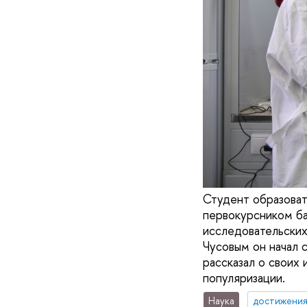
Студент образова
первокурсником ба
исследовательски
Чусовым он начал 
рассказал о своих 
популяризации.
Наука
достижени