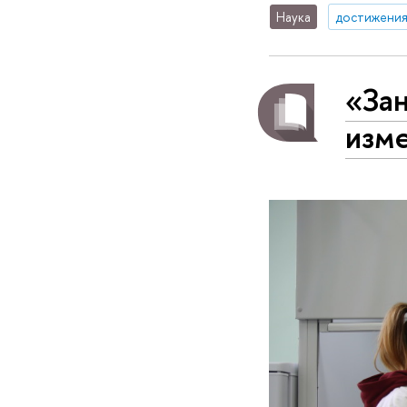
Наука
достижени
«Зан
изм