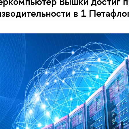
еркомпьютер Вышки достиг п
изводительности в 1 Петафло