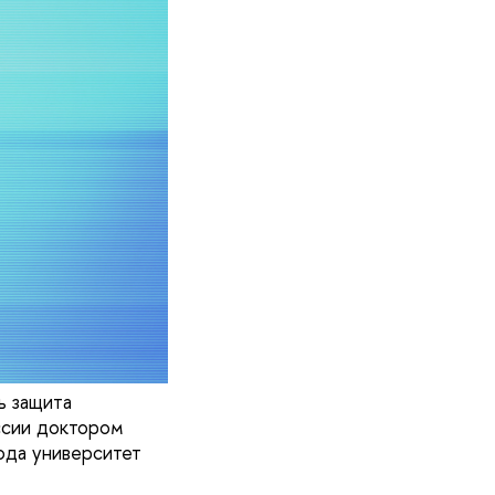
ь защита
ссии доктором
ода университет