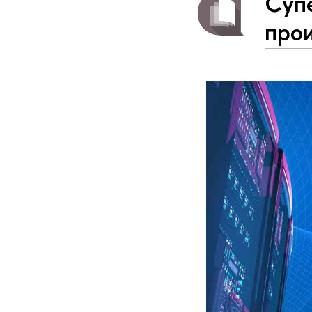
Суп
про