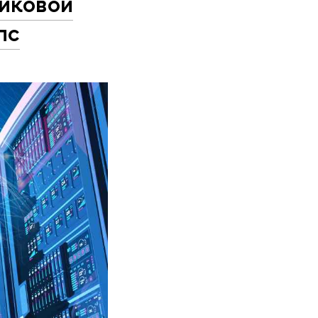
иковой
пс