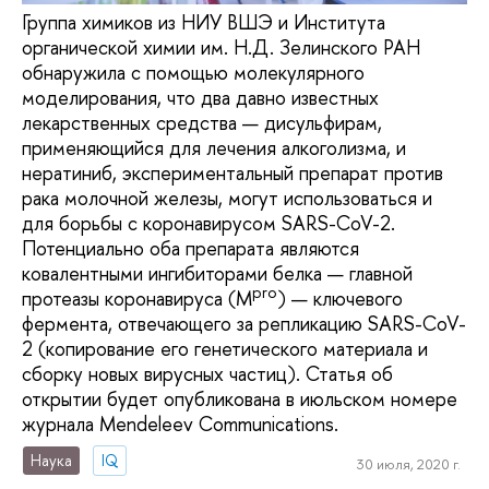
Группа химиков из НИУ ВШЭ и Института
органической химии им. Н.Д. Зелинского РАН
обнаружила с помощью молекулярного
моделирования, что два давно известных
лекарственных средства — дисульфирам,
применяющийся для лечения алкоголизма, и
нератиниб, экспериментальный препарат против
рака молочной железы, могут использоваться и
для борьбы с коронавирусом SARS-CoV-2.
Потенциально оба препарата являются
ковалентными ингибиторами белка — главной
pro
протеазы коронавируса (M
) — ключевого
фермента, отвечающего за репликацию SARS-CoV-
2 (копирование его генетического материала и
сборку новых вирусных частиц). Статья об
открытии будет опубликована в июльском номере
журнала Mendeleev Communications.
Наука
IQ
30 июля, 2020 г.