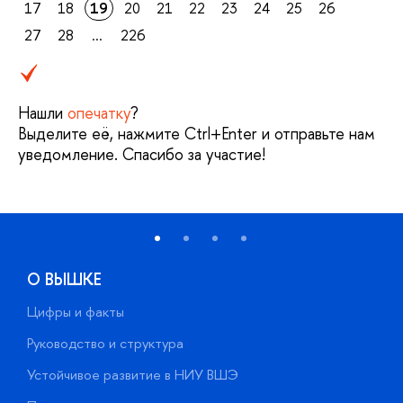
17
18
19
20
21
22
23
24
25
26
27
28
...
226
Нашли
опечатку
?
Выделите её, нажмите Ctrl+Enter и отправьте нам
уведомление. Спасибо за участие!
О ВЫШКЕ
Цифры и факты
Л
Руководство и структура
Д
Устойчивое развитие в НИУ ВШЭ
О