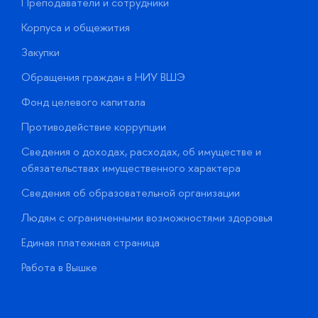
Преподаватели и сотрудники
П
Корпуса и общежития
В
Закупки
П
Обращения граждан в НИУ ВШЭ
А
Фонд целевого капитала
Д
Противодействие коррупции
Ц
Сведения о доходах, расходах, об имуществе и
Б
обязательствах имущественного характера
О
Сведения об образовательной организации
О
Людям с ограниченными возможностями здоровья
у
Единая платежная страница
Работа в Вышке