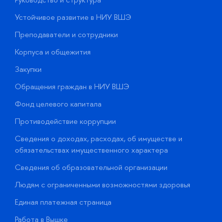
Устойчивое развитие в НИУ ВШЭ
О
Преподаватели и сотрудники
П
Корпуса и общежития
В
Закупки
П
Обращения граждан в НИУ ВШЭ
А
Фонд целевого капитала
Д
Противодействие коррупции
Ц
Сведения о доходах, расходах, об имуществе и
Б
обязательствах имущественного характера
О
Сведения об образовательной организации
О
Людям с ограниченными возможностями здоровья
у
Единая платежная страница
Работа в Вышке