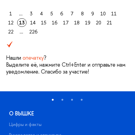
1
...
3
4
5
6
7
8
9
10
11
12
13
14
15
16
17
18
19
20
21
22
...
226
Нашли
опечатку
?
Выделите её, нажмите Ctrl+Enter и отправьте нам
уведомление. Спасибо за участие!
О ВЫШКЕ
Цифры и факты
Л
Руководство и структура
Д