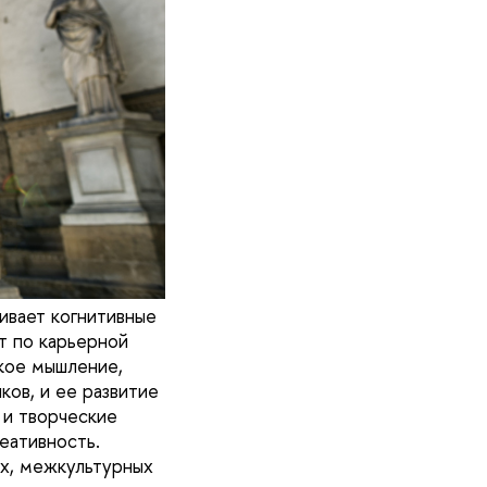
ивает когнитивные
т по карьерной
ское мышление,
ов, и ее развитие
 и творческие
еативность.
ых, межкультурных