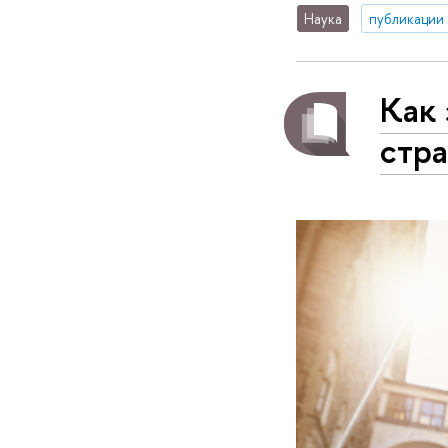
Наука
публикации
Как 
стра