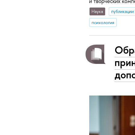
и творческих ком
Наука
публикации
психология
Обр
при
доп