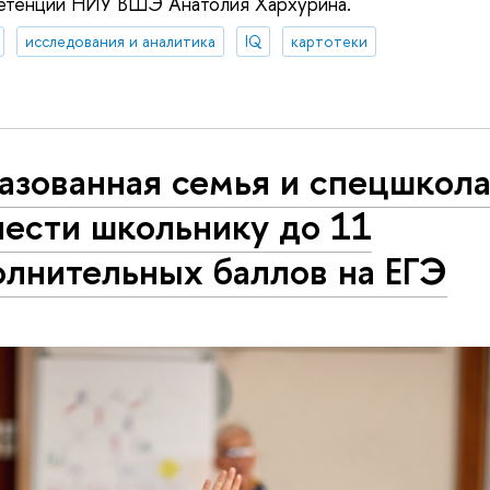
петенций НИУ ВШЭ Анатолия Хархурина.
исследования и аналитика
IQ
картотеки
азованная семья и спецшкола
нести школьнику до 11
олнительных баллов на ЕГЭ