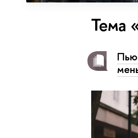
Тема 
Пью
мен