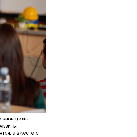
новной целью
развиты
тся, а вместе с