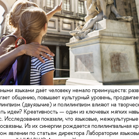
ными языками даёт человеку немало преимуществ: разв
гает общению, повышает культурный уровень, продвигае
илингвизм (двуязычие) и полилингвизм влияют на творче
ть идеи? Креативность — один из ключевых мягких навык
. Исследования показали, что языковые, межкультурные
освязаны. Из их синергии рождается полилингвальная кр
том явлении по статьям директора Лаборатории языков