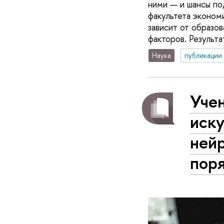
ними — и шансы по
факультета эконом
зависит от образо
факторов. Результат
Наука
публикации
Уче
иску
нейр
пор