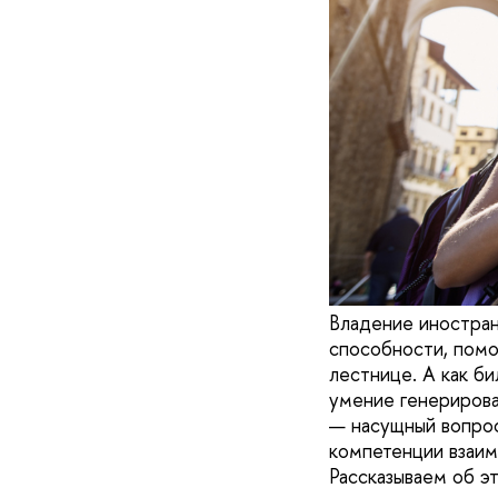
Владение иностран
способности, помо
лестнице. А как б
умение генерирова
— насущный вопрос
компетенции взаим
Рассказываем об э