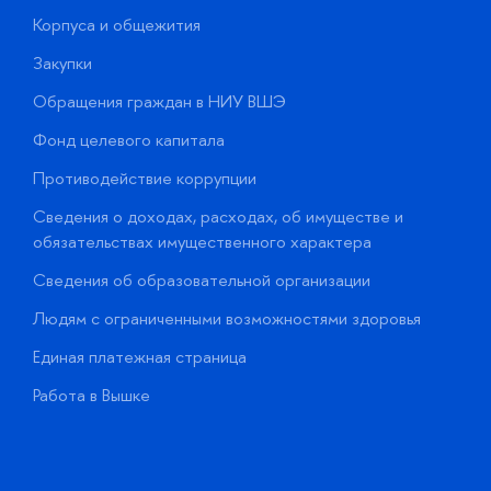
Корпуса и общежития
В
Закупки
П
Обращения граждан в НИУ ВШЭ
А
Фонд целевого капитала
Д
Противодействие коррупции
Ц
Сведения о доходах, расходах, об имуществе и
Б
обязательствах имущественного характера
О
Сведения об образовательной организации
О
Людям с ограниченными возможностями здоровья
у
Единая платежная страница
Работа в Вышке