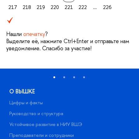
217
218
219
220
221
222
...
226
Нашли
опечатку
?
Выделите её, нажмите Ctrl+Enter и отправьте нам
уведомление. Спасибо за участие!
О ВЫШКЕ
Цифры и факты
Л
Руководство и структура
Д
Устойчивое развитие в НИУ ВШЭ
О
Преподаватели и сотрудники
П