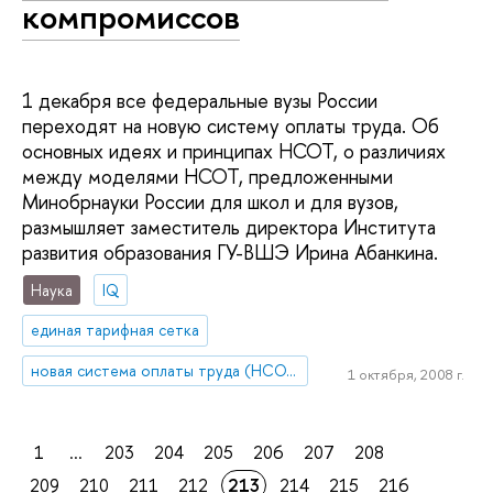
компромиссов
1 декабря все федеральные вузы России
переходят на новую систему оплаты труда. Об
основных идеях и принципах НСОТ, о различиях
между моделями НСОТ, предложенными
Минобрнауки России для школ и для вузов,
размышляет заместитель директора Института
развития образования ГУ-ВШЭ Ирина Абанкина.
Наука
IQ
единая тарифная сетка
новая система оплаты труда (НСОТ)
1 октября, 2008 г.
1
...
203
204
205
206
207
208
209
210
211
212
213
214
215
216