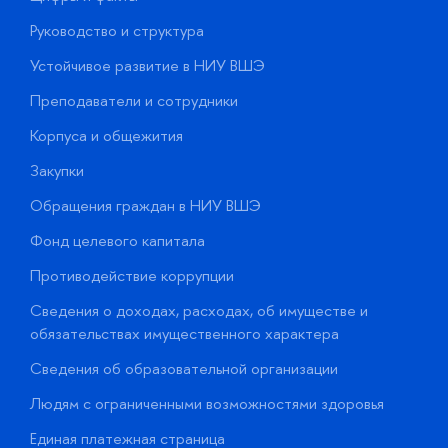
Руководство и структура
Д
Устойчивое развитие в НИУ ВШЭ
О
Преподаватели и сотрудники
П
Корпуса и общежития
В
Закупки
П
Обращения граждан в НИУ ВШЭ
А
Фонд целевого капитала
Д
Противодействие коррупции
Ц
Сведения о доходах, расходах, об имуществе и
Б
обязательствах имущественного характера
О
Сведения об образовательной организации
О
Людям с ограниченными возможностями здоровья
у
Единая платежная страница