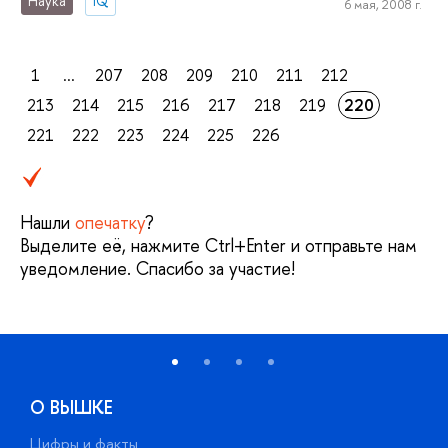
Наука
IQ
6 мая, 2008 г.
1
...
207
208
209
210
211
212
213
214
215
216
217
218
219
220
221
222
223
224
225
226
Нашли
опечатку
?
Выделите её, нажмите Ctrl+Enter и отправьте нам
уведомление. Спасибо за участие!
О ВЫШКЕ
Цифры и факты
Л