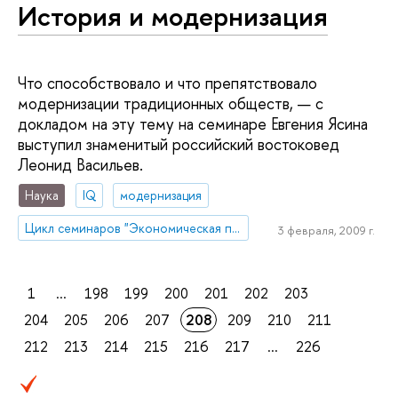
История и модернизация
Что способствовало и что препятствовало
модернизации традиционных обществ, — с
докладом на эту тему на семинаре Евгения Ясина
выступил знаменитый российский востоковед
Леонид Васильев.
Наука
IQ
модернизация
Цикл семинаров "Экономическая политика в условиях переходного периода" под руководством Евгения Ясина
3 февраля, 2009 г.
1
...
198
199
200
201
202
203
204
205
206
207
208
209
210
211
212
213
214
215
216
217
...
226