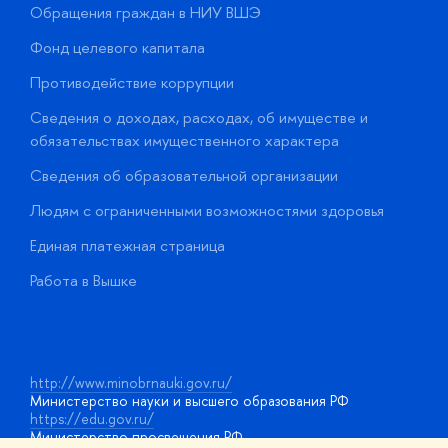
Обращения граждан в НИУ ВШЭ
А
Фонд целевого капитала
Д
Противодействие коррупции
Ц
Сведения о доходах, расходах, об имуществе и
Б
обязательствах имущественного характера
О
Сведения об образовательной организации
О
Людям с ограниченными возможностями здоровья
у
Единая платежная страница
Работа в Вышке
http://www.minobrnauki.gov.ru/
Министерство науки и высшего образования РФ
https://edu.gov.ru/
Министерство просвещения РФ