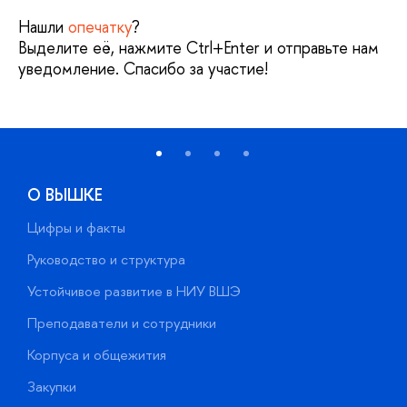
Нашли
опечатку
?
Выделите её, нажмите Ctrl+Enter и отправьте нам
уведомление. Спасибо за участие!
О ВЫШКЕ
Цифры и факты
Л
Руководство и структура
Д
Устойчивое развитие в НИУ ВШЭ
О
Преподаватели и сотрудники
П
Корпуса и общежития
В
Закупки
П