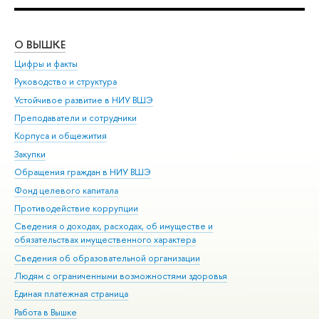
О ВЫШКЕ
ОБ
Цифры и факты
Ли
Руководство и структура
Дов
Устойчивое развитие в НИУ ВШЭ
Ол
Преподаватели и сотрудники
При
Корпуса и общежития
Вы
Закупки
При
Обращения граждан в НИУ ВШЭ
Ас
Фонд целевого капитала
До
Противодействие коррупции
Цен
Сведения о доходах, расходах, об имуществе и
Би
обязательствах имущественного характера
Об
Сведения об образовательной организации
Обр
Людям с ограниченными возможностями здоровья
Единая платежная страница
Работа в Вышке