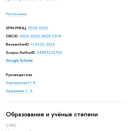
Расписание
SPIN РИНЦ
:
5018-3000
ORCID
:
0000-0003-3828-5374
ResearcherID
:
H-4225-2015
Scopus AuthorID
:
54883126700
Google Scholar
Руководители
Акиндинова Н. В.
Авдашева С. Б.
Oбразование и учёные степени
1986