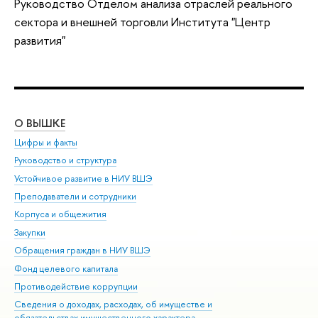
Руководство Отделом анализа отраслей
реального
сектора и внешней торговли
Института "Центр
развития"
О ВЫШКЕ
ОБ
Цифры и факты
Ли
Руководство и структура
Дов
Устойчивое развитие в НИУ ВШЭ
Ол
Преподаватели и сотрудники
При
Корпуса и общежития
Вы
Закупки
При
Обращения граждан в НИУ ВШЭ
Ас
Фонд целевого капитала
До
Противодействие коррупции
Цен
Сведения о доходах, расходах, об имуществе и
Би
обязательствах имущественного характера