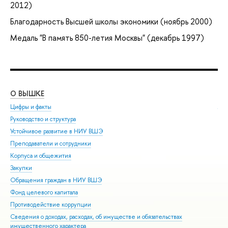
2012)
Благодарность Высшей школы экономики (ноябрь 2000)
Медаль "В память 850-летия Москвы" (декабрь 1997)
О ВЫШКЕ
ОБ
Цифры и факты
Ли
Руководство и структура
Дов
Устойчивое развитие в НИУ ВШЭ
Ол
Преподаватели и сотрудники
При
Корпуса и общежития
Вы
Закупки
При
Обращения граждан в НИУ ВШЭ
Асп
Фонд целевого капитала
Доп
Противодействие коррупции
Цен
Сведения о доходах, расходах, об имуществе и обязательствах
Биз
имущественного характера