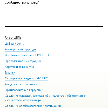
сообщество глухих"
О ВЫШКЕ
ОБ
Цифры и факты
Ли
Руководство и структура
Дов
Устойчивое развитие в НИУ ВШЭ
Ол
Преподаватели и сотрудники
При
Корпуса и общежития
Вы
Закупки
При
Обращения граждан в НИУ ВШЭ
Асп
Фонд целевого капитала
Доп
Противодействие коррупции
Цен
Сведения о доходах, расходах, об имуществе и обязательствах
Биз
имущественного характера
Обр
Сведения об образовательной организации
Обр