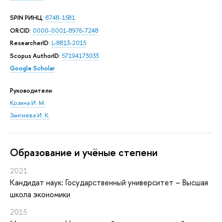
SPIN РИНЦ
:
8748-1581
ORCID
:
0000-0001-8976-7248
ResearcherID
:
L-8813-2015
Scopus AuthorID
:
57194173033
Google Scholar
Руководители
Козина И. М.
Зангиева И. К.
Oбразование и учёные степени
2021
Кандидат наук: Государственный университет – Высшая
школа экономики
2015