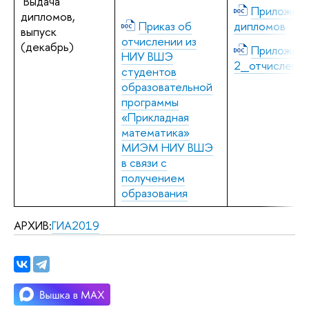
Выдача
Приложени
дипломов,
Приказ об
дипломов
выпуск
отчислении из
(декабрь)
Приложен
НИУ ВШЭ
2_отчислени
студентов
образовательной
программы
«Прикладная
математика»
МИЭМ НИУ ВШЭ
в связи с
получением
образования
АРХИВ:
ГИА2019