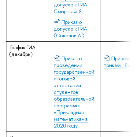
допуске к ГИА
Смирнова Я.
Приказ о
допуске к ГИА
(Соколов А.)
График ГИА
(декабрь)
Приказ о
Приложени
проведении
приказу_Граф
государственной
итоговой
аттестации
студентов
образовательной
программы
«Прикладная
математика» в
2020 году