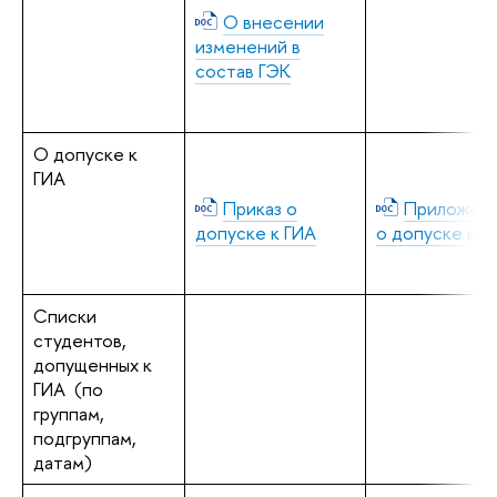
О внесении
изменений в
состав ГЭК
О допуске к
ГИА
Приказ о
Приложени
допуске к ГИА
о допуске к Г
Списки
студентов,
допущенных к
ГИА (по
группам,
подгруппам,
датам)