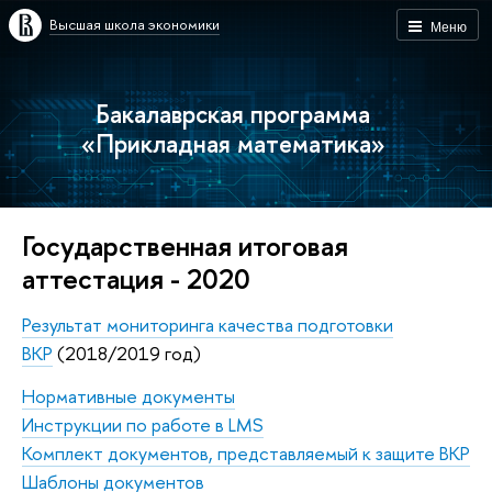
Высшая школа экономики
Меню
Бакалаврская программа
«Прикладная математика»
Государственная итоговая
аттестация - 2020
Результат мониторинга качества подготовки
ВКР
(2018/2019 год)
Нормативные документы
Инструкции по работе в LMS
Комплект документов, представляемый к защите ВКР
Шаблоны документов