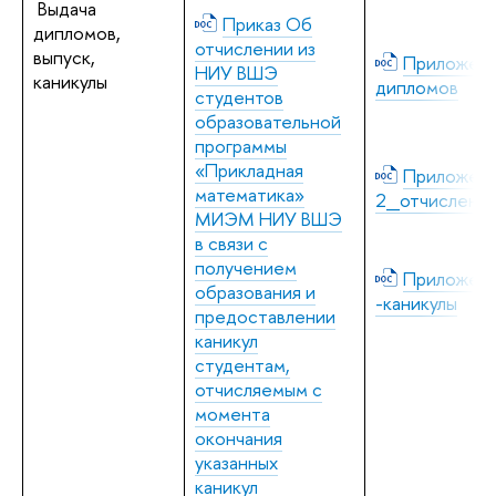
Выдача
Приказ Об
дипломов,
отчислении из
выпуск,
Приложени
НИУ ВШЭ
каникулы
дипломов
студентов
образовательной
программы
«Прикладная
Приложен
математика»
2_отчислени
МИЭМ НИУ ВШЭ
в связи с
получением
Приложени
образования и
-каникулы
предоставлении
каникул
студентам,
отчисляемым с
момента
окончания
указанных
каникул