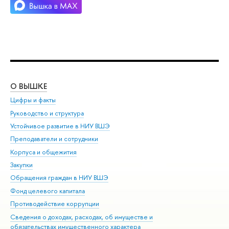
О ВЫШКЕ
ОБ
Цифры и факты
Ли
Руководство и структура
Дов
Устойчивое развитие в НИУ ВШЭ
Ол
Преподаватели и сотрудники
При
Корпуса и общежития
Вы
Закупки
При
Обращения граждан в НИУ ВШЭ
Ас
Фонд целевого капитала
До
Противодействие коррупции
Цен
Сведения о доходах, расходах, об имуществе и
Би
обязательствах имущественного характера