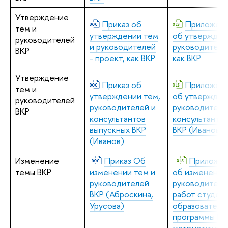
Утверждение
Приказ об
Приложени
тем и
утверждении тем
об утвержден
руководителей
и руководителей
руководителей
ВКР
- проект, как ВКР
как ВКР
Утверждение
Приказ об
Приложени
тем и
утверждении тем,
об утвержден
руководителей
руководителей и
руководителе
ВКР
консультантов
консультантов
выпускных ВКР
ВКР (Иванов)
(Иванов)
Изменение
Приказ Об
Приложен
темы ВКР
изменении тем и
об изменении
руководителей
руководителе
ВКР (Аброскина,
работ студен
Урусова)
образователь
программы Пр
математика 