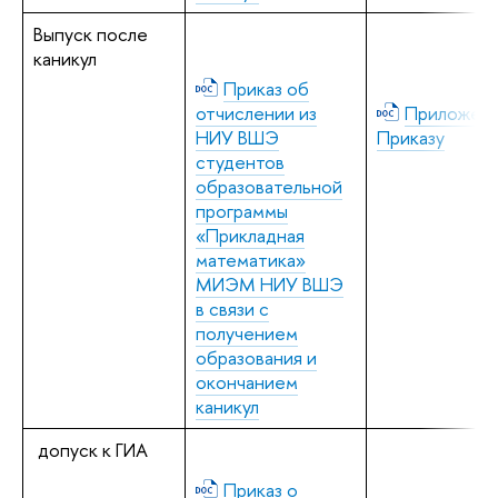
Выпуск после
каникул
Приказ об
отчислении из
Приложени
НИУ ВШЭ
Приказу
студентов
образовательной
программы
«Прикладная
математика»
МИЭМ НИУ ВШЭ
в связи с
получением
образования и
окончанием
каникул
допуск к ГИА
Приказ о