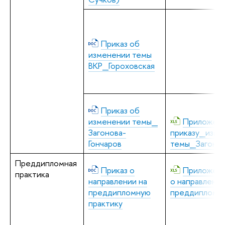
Приказ об
изменении темы
ВКР_Гороховская
Приказ об
изменении темы_
Приложени
Загонова-
приказу_изме
Гончаров
темы_Загонов
Преддипломная
Приказ о
Приложени
практика
направлении на
о направлении
преддипломную
преддипломну
практику