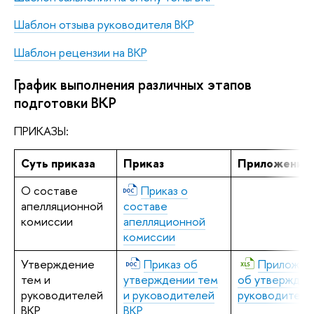
Шаблон отзыва руководителя ВКР
Шаблон рецензии на ВКР
График выполнения различных этапов
подготовки ВКР
ПРИКАЗЫ:
Суть приказа
Приказ
Приложение 
О составе
Приказ о
апелляционной
составе
комиссии
апелляционной
комиссии
Утверждение
Приказ об
Приложени
тем и
утверждении тем
об утвержден
руководителей
и руководителей
руководителе
ВКР
ВКР