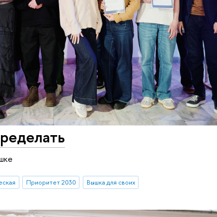
еределать
ышке
еская
Приоритет 2030
Вышка для своих