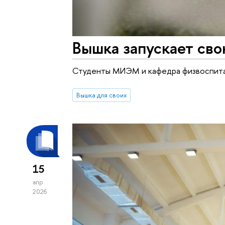
Вышка запускает св
Студенты МИЭМ и кафедра физвоспита
Вышка для своих
15
апр
2026