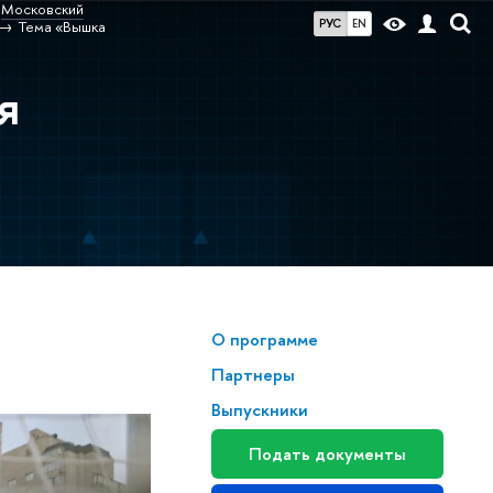
Московский
РУС
EN
Тема «Вышка
я
О программе
Партнеры
Выпускники
Подать документы