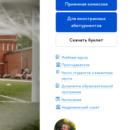
Приемная комиссия
Для иностранных
абитуриентов
Скачать буклет
Учебные курсы
Преподаватели
Число студентов и вакантные
места
Документы образовательной
программы
Расписание
Академический совет