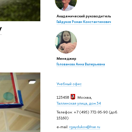
Академический руководитель
Гайдуков Роман Константинович
у
Менеджер
Голованова Анна Валерьевна
Учебный офис
123458
Москва
,
Таллинская улица, дом 34
Телефон: +7 (495) 772-95-90 (доб.
15160)
e-mail:
rgaydukov@hse.ru