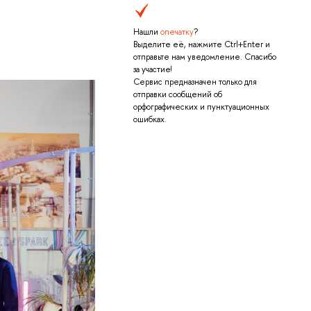
Нашли
опечатку
?
Выделите её, нажмите Ctrl+Enter и
отправьте нам уведомление. Спасибо
за участие!
Сервис предназначен только для
отправки сообщений об
орфографических и пунктуационных
ошибках.