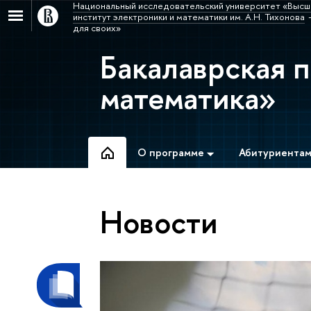
Национальный исследовательский университет «Высш
институт электроники и математики им. А.Н. Тихонова
для своих»
Бакалаврская 
математика»
О программе
Абитуриента
Новости