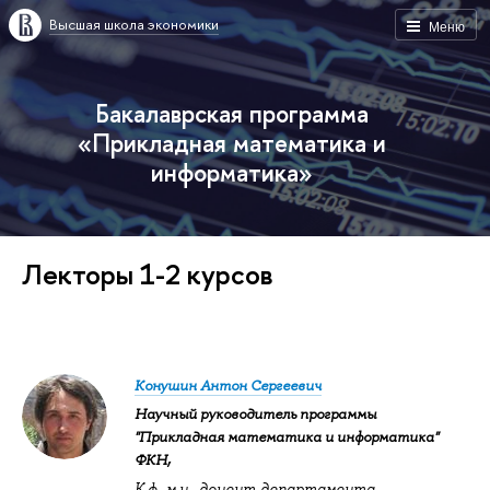
Высшая школа экономики
Меню
Бакалаврская программа
«Прикладная математика и
информатика»
Лекторы 1-2 курсов
Конушин Антон Сергеевич
Научный руководитель программы
"Прикладная математика и информатика"
,
ФКН
К.ф.-м.н., доцент департамента