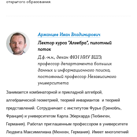
открытого образования.
Аржанцев Иван Владимирович
Лектор курса "Алгебра", пилотный
поток
Д.ф.-м.н., декан ФКН НИУ ВШЭ,
п
рофессор департамента больших
данных и информационного поиска,
п
остоянный профессор Независимого
университета
Занимается комбинаторной и прикладной алгеброй,
алгебраической геометрией, теорией инвариантов и теорией
представлений. Сотрудничает с институтом Фурье (Гренобль,
Франция) и университетом Карла Эберхарда (Тюбинген,
Германия). Работал приглашенным профессором в университете
Людвига Максимилиана (Мюнхен, Германия). Имеет многолетний