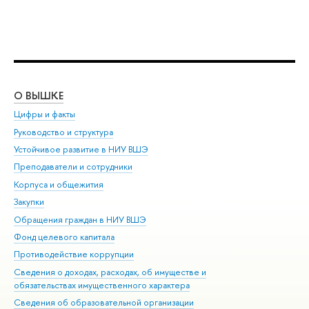
О ВЫШКЕ
ОБ
Цифры и факты
Ли
Руководство и структура
Дов
Устойчивое развитие в НИУ ВШЭ
Ол
Преподаватели и сотрудники
При
Корпуса и общежития
Вы
Закупки
При
Обращения граждан в НИУ ВШЭ
Ас
Фонд целевого капитала
До
Противодействие коррупции
Цен
Сведения о доходах, расходах, об имуществе и
Би
обязательствах имущественного характера
Об
Сведения об образовательной организации
Обр