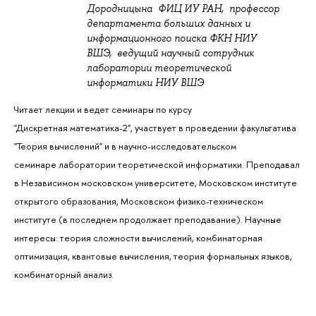
Дородницына
 ФИЦ ИУ РАН
, п
рофессор
департамента больших данных и
информационного поиска ФКН НИУ
ВШЭ,
в
едущий научный сотрудник
лаборатории теоретической
информатики НИУ ВШЭ
Читает лекции и ведет семинары по курсу
"Дискретная математика-2", участвует в проведении факультатива
"Теория вычислений" и в научно-исследовательском
семинаре лаборатории теоретической информатики. Преподавал
в Независимом московском университете, Московском институте
открытого образования, Московском физико-техническом
институте (в последнем продолжает преподавание).
Научные
интересы: теория сложности вычислений, комбинаторная
оптимизация, квантовые вычисления, теория формальных языков,
комбинаторный анализ.