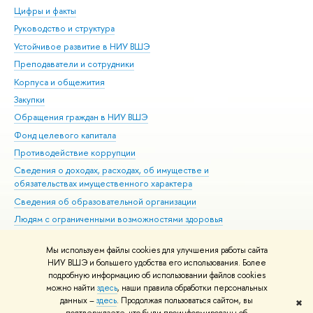
Цифры и факты
Ли
Руководство и структура
Дов
Устойчивое развитие в НИУ ВШЭ
Ол
Преподаватели и сотрудники
При
Корпуса и общежития
Вы
Закупки
При
Обращения граждан в НИУ ВШЭ
Ас
Фонд целевого капитала
До
Противодействие коррупции
Цен
Сведения о доходах, расходах, об имуществе и
Би
обязательствах имущественного характера
Об
Сведения об образовательной организации
Обр
Людям с ограниченными возможностями здоровья
Единая платежная страница
Мы используем файлы cookies для улучшения работы сайта
Работа в Вышке
НИУ ВШЭ и большего удобства его использования. Более
подробную информацию об использовании файлов cookies
можно найти
здесь
, наши правила обработки персональных
данных –
здесь
. Продолжая пользоваться сайтом, вы
✖
Редактору