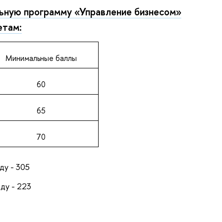
льную программу «Управление бизнесом»
етам:
Минимальные баллы
60
65
70
ду - 305
ду - 223