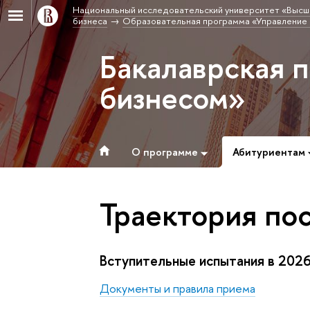
Национальный исследовательский университет «Высш
бизнеса
Образовательная программа «Управление
Бакалаврская 
бизнесом»
О программе
Абитуриентам
Траектория по
Вступительные испытания в 2026
Документы и правила приема