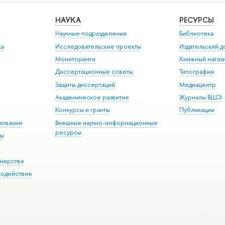
НАУКА
РЕСУРСЫ
Научные подразделения
Библиотека
ка
Исследовательские проекты
Издательский 
Мониторинги
Книжный магаз
Диссертационные советы
Типография
Защиты диссертаций
Медиацентр
Академическое развитие
Журналы ВШЭ
Конкурсы и гранты
Публикации
зование
Внешние научно-информационные
ресурсы
ры
Э
нерства
модействие