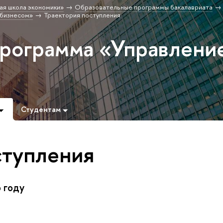
ая школа экономики»
Образовательные программы бакалавриата
 бизнесом»
Траектория поступления
программа «Управлени
Студентам
ступления
 году