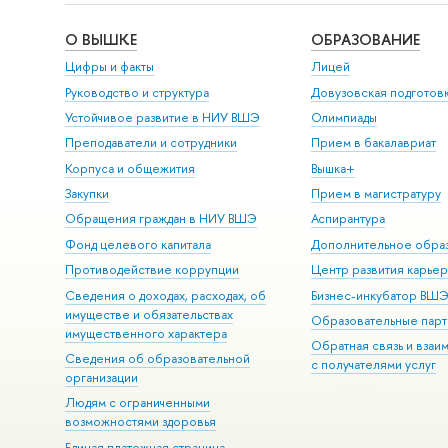
О ВЫШКЕ
ОБРАЗОВАНИЕ
Цифры и факты
Лицей
Руководство и структура
Довузовская подготов
Устойчивое развитие в НИУ ВШЭ
Олимпиады
Преподаватели и сотрудники
Прием в бакалавриат
Корпуса и общежития
Вышка+
Закупки
Прием в магистратуру
Обращения граждан в НИУ ВШЭ
Аспирантура
Фонд целевого капитала
Дополнительное обра
Противодействие коррупции
Центр развития карье
Сведения о доходах, расходах, об
Бизнес-инкубатор ВШ
имуществе и обязательствах
Образовательные парт
имущественного характера
Обратная связь и взаи
Сведения об образовательной
с получателями услуг
организации
Людям с ограниченными
возможностями здоровья
Единая платежная страница