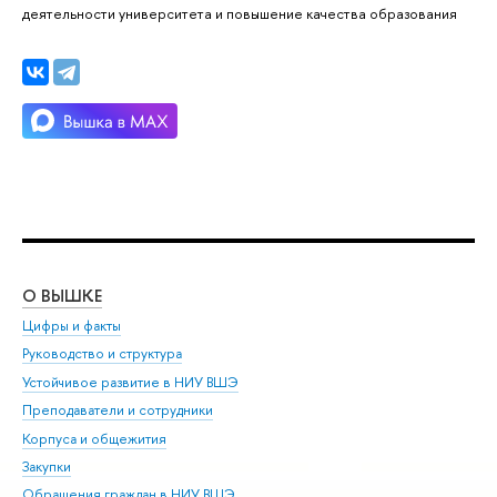
деятельности университета и повышение качества образования
О ВЫШКЕ
ОБ
Цифры и факты
Ли
Руководство и структура
Дов
Устойчивое развитие в НИУ ВШЭ
Ол
Преподаватели и сотрудники
При
Корпуса и общежития
Вы
Закупки
При
Обращения граждан в НИУ ВШЭ
Ас