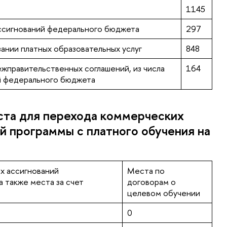
1145
ассигнований федерального бюджета
297
зании платных образовательных услуг
848
ежправительственных соглашений, из числа
164
й федерального бюджета
ста для перехода коммерческих
й программы с платного обучения на
х ассигнований
Места по
 также места за счет
договорам о
целевом обучении
0