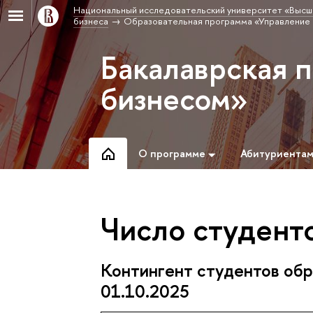
Национальный исследовательский университет «Высш
бизнеса
Образовательная программа «Управление
Бакалаврская 
бизнесом»
О программе
Абитуриента
Число студенто
Контингент студентов обр
01.10.2025