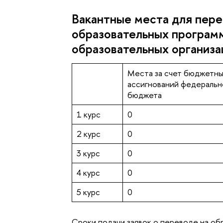
Вакантные места для пере
образовательных програм
образовательных организа
Места за счет бюджетн
ассигнований федеральн
бюджета
1 курс
0
2 курс
0
3 курс
0
4 курс
0
5 курс
0
Сроки подачи заявок о переводе на об