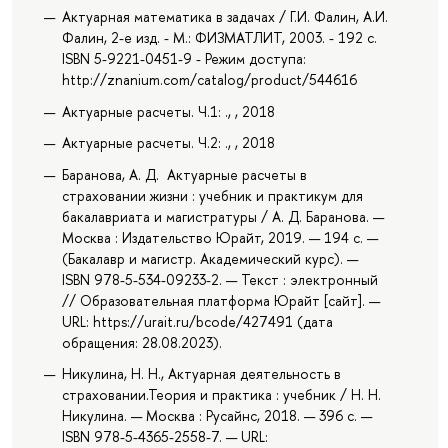
Актуарная математика в задачах / Г.И. Фалин, А.И.
Фалин, 2-е изд. - М.: ФИЗМАТЛИТ, 2003. - 192 с.
ISBN 5-9221-0451-9 - Режим доступа:
http://znanium.com/catalog/product/544616
Актуарные расчеты. Ч.1: ., , 2018
Актуарные расчеты. Ч.2: ., , 2018
Баранова, А. Д. Актуарные расчеты в
страховании жизни : учебник и практикум для
бакалавриата и магистратуры / А. Д. Баранова. —
Москва : Издательство Юрайт, 2019. — 194 с. —
(Бакалавр и магистр. Академический курс). —
ISBN 978-5-534-09233-2. — Текст : электронный
// Образовательная платформа Юрайт [сайт]. —
URL: https://urait.ru/bcode/427491 (дата
обращения: 28.08.2023).
Никулина, Н. Н., Актуарная деятельность в
страховании.Теория и практика : учебник / Н. Н.
Никулина. — Москва : Русайнс, 2018. — 396 с. —
ISBN 978-5-4365-2558-7. — URL: