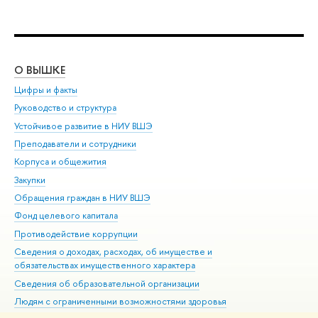
О ВЫШКЕ
ОБ
Цифры и факты
Ли
Руководство и структура
Дов
Устойчивое развитие в НИУ ВШЭ
Ол
Преподаватели и сотрудники
При
Корпуса и общежития
Вы
Закупки
При
Обращения граждан в НИУ ВШЭ
Ас
Фонд целевого капитала
До
Противодействие коррупции
Цен
Сведения о доходах, расходах, об имуществе и
Би
обязательствах имущественного характера
Об
Сведения об образовательной организации
Обр
Людям с ограниченными возможностями здоровья