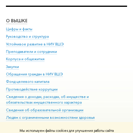
О ВЫШКЕ
ОБ
Цифры и факты
Ли
Руководство и структура
Дов
Устойчивое развитие в НИУ ВШЭ
Ол
Преподаватели и сотрудники
При
Корпуса и общежития
Вы
Закупки
При
Обращения граждан в НИУ ВШЭ
Ас
Фонд целевого капитала
До
Противодействие коррупции
Цен
Сведения о доходах, расходах, об имуществе и
Би
обязательствах имущественного характера
Об
Сведения об образовательной организации
Обр
Людям с ограниченными возможностями здоровья
Единая платежная страница
Мы используем файлы cookies для улучшения работы сайта
Работа в Вышке