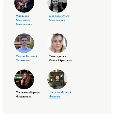
Мясников
Осотова Ольга
Александр
Алексеевна
Алексеевич
Скопин Виталий
Тазетдинова
Сергеевич
Дания Айратовна
Топникова Варвара
Финагин Матвей
Николаевна
Игоревич