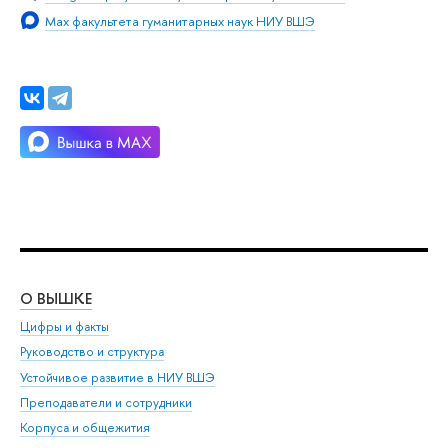
Мах факультета гуманитарных наук НИУ ВШЭ
О ВЫШКЕ
ОБ
Цифры и факты
Ли
Руководство и структура
Дов
Устойчивое развитие в НИУ ВШЭ
Ол
Преподаватели и сотрудники
При
Корпуса и общежития
Вы