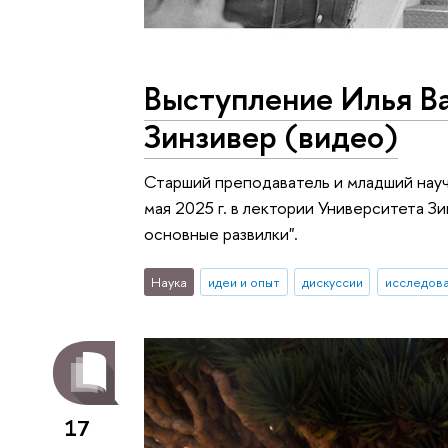
Выступление Илья Ва
Зинзивер (видео)
Старший преподаватель и младший на
мая 2025 г. в лектории Университета З
основные развилки".
Наука
идеи и опыт
дискуссии
исследова
17