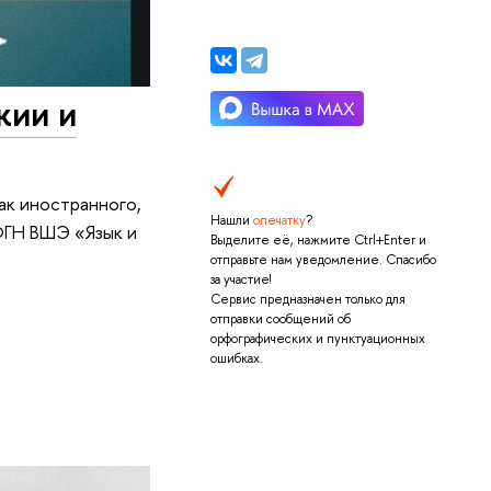
жии и
ак иностранного,
Нашли
опечатку
?
ФГН ВШЭ «Язык и
Выделите её, нажмите Ctrl+Enter и
отправьте нам уведомление. Спасибо
за участие!
Сервис предназначен только для
отправки сообщений об
орфографических и пунктуационных
ошибках.