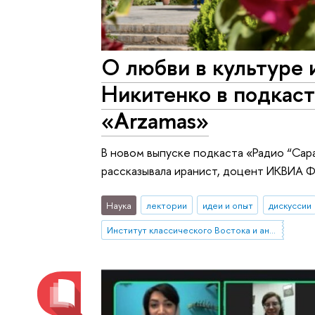
О любви в культуре 
Никитенко в подкас
«Arzamas»
В новом выпуске подкаста «Радио “Сара
рассказывала иранист, доцент ИКВИА Ф
Наука
лектории
идеи и опыт
дискуссии
Институт классического Востока и античности