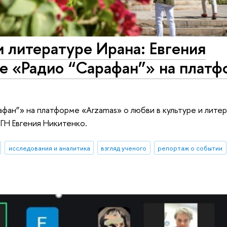
и литературе Ирана: Евгения
те «Радио “Сарафан”» на плат
фан”» на платформе «Arzamas» о любви в культуре и лите
ГН Евгения Никитенко.
исследования и аналитика
взгляд ученого
репортаж о событии