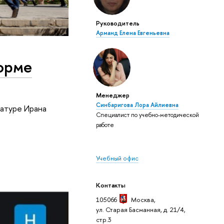
Руководитель
Арманд Елена Евгеньевна
форме
Менеджер
Синбаригова Лора Айлиевна
ратуре Ирана
Специалист по учебно-методической
работе
Учебный офис
Контакты
105066
Москва
,
ул. Старая Басманная, д. 21/4,
стр.3