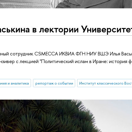
ськина в лектории Университе
учный сотрудник CSMECCA ИКВИА ФГН НИУ ВШЭ Илья Вась
инзивер с лекцией "Политический ислам в Иране: история 
ния и аналитика
репортаж о событии