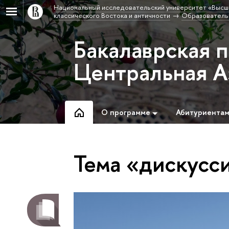
Национальный исследовательский университет «Высш
классического Востока и античности
Образовательн
Бакалаврская 
Центральная А
О программе
Абитуриента
Тема «дискусс