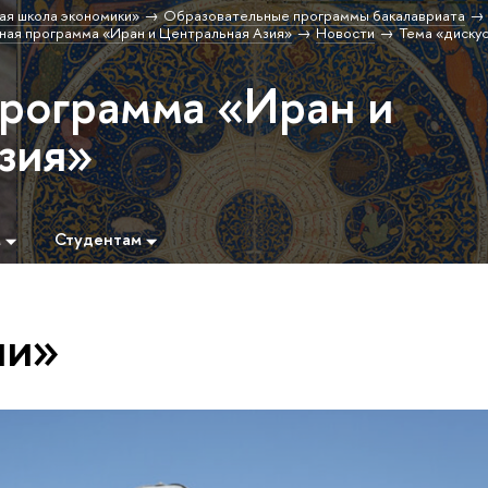
ая школа экономики»
Образовательные программы бакалавриата
ая программа «Иран и Центральная Азия»
Новости
Тема «диску
программа «Иран и
зия»
м
Студентам
ии»