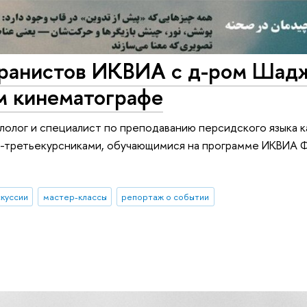
иранистов ИКВИА с д-ром Шад
м кинематографе
илолог и специалист по преподаванию персидского языка к
и-третьекурсниками, обучающимися на программе ИКВИА 
куссии
мастер-классы
репортаж о событии