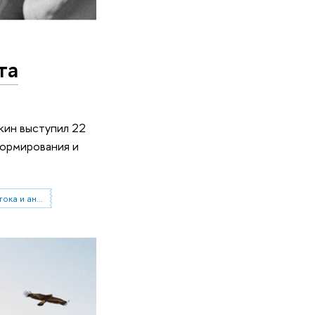
та
кин выступил 22
формирования и
Институт классического Востока и античности