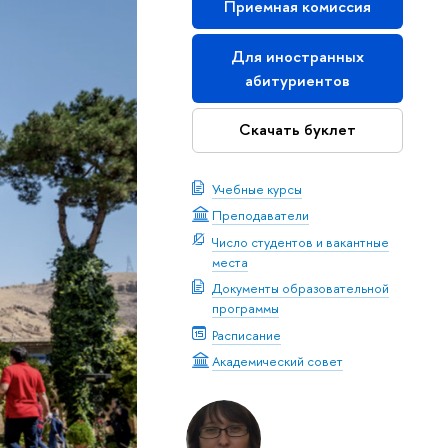
Приемная комиссия
Для иностранных
абитуриентов
Скачать буклет
Учебные курсы
Преподаватели
Число студентов и вакантные
места
Документы образовательной
программы
Расписание
Академический совет