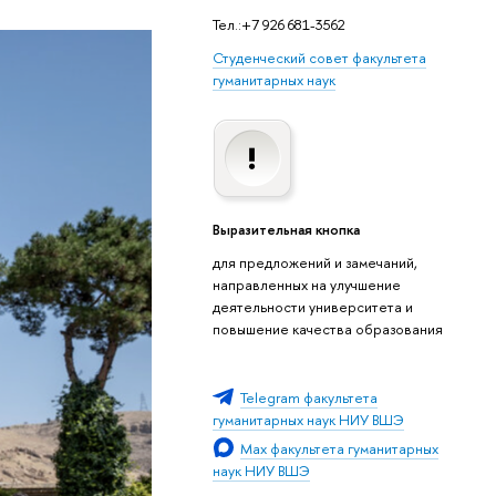
Тел.:+7 926 681-3562
Студенческий совет факультета
гуманитарных наук
Выразительная кнопка
для предложений и замечаний,
направленных на улучшение
деятельности университета и
повышение качества образования
Telegram факультета
гуманитарных наук НИУ ВШЭ
Мах факультета гуманитарных
наук НИУ ВШЭ