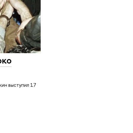
око
кин выступил 17