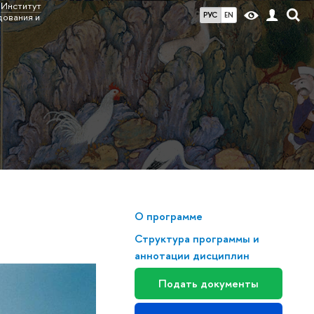
Институт
РУС
EN
дования и
О программе
Структура программы и
аннотации дисциплин
Подать документы