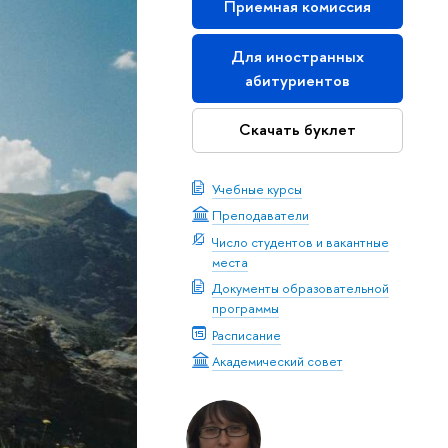
Приемная комиссия
Для иностранных
абитуриентов
Скачать буклет
Учебные курсы
Преподаватели
Число студентов и вакантные
места
Документы образовательной
программы
Расписание
Академический совет