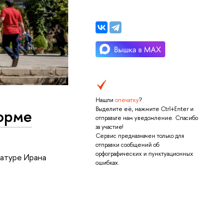
Нашли
опечатку
?
Выделите её, нажмите Ctrl+Enter и
форме
отправьте нам уведомление. Спасибо
за участие!
Сервис предназначен только для
отправки сообщений об
орфографических и пунктуационных
ратуре Ирана
ошибках.