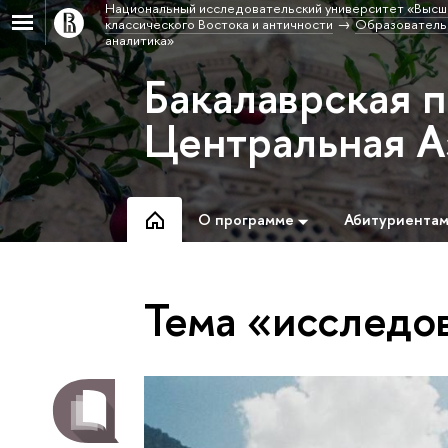
Национальный исследовательский университет «Высш
классического Востока и античности
Образовательн
аналитика»
Бакалаврская 
Центральная А
О программе
Абитуриента
Тема «исследо