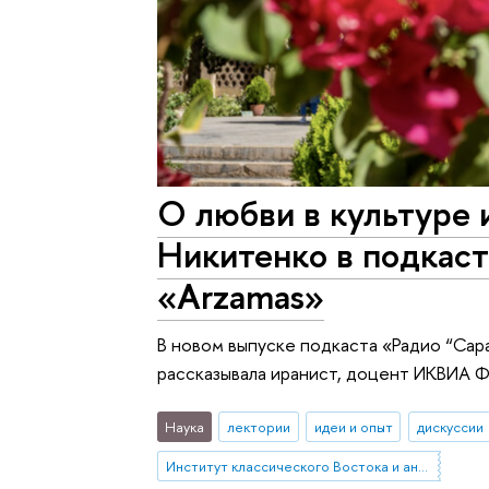
О любви в культуре 
Никитенко в подкас
«Arzamas»
В новом выпуске подкаста «Радио “Сара
рассказывала иранист, доцент ИКВИА Ф
Наука
лектории
идеи и опыт
дискуссии
Институт классического Востока и античности