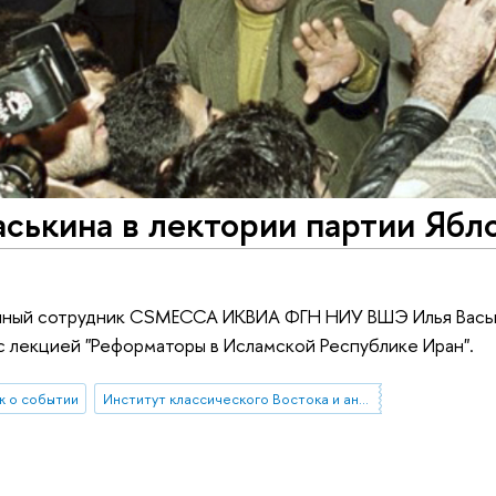
ськина в лектории партии Ябл
учный сотрудник CSMECCA ИКВИА ФГН НИУ ВШЭ Илья Вась
 с лекцией "Реформаторы в Исламской Республике Иран".
 о событии
Институт классического Востока и античности