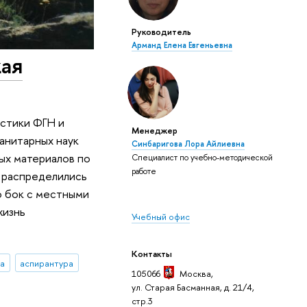
Руководитель
Арманд Елена Евгеньевна
кая
истики ФГН и
Менеджер
анитарных наук
Синбаригова Лора Айлиевна
ых материалов по
Специалист по учебно-методической
работе
 распределились
о бок с местными
жизнь
Учебный офис
Контакты
ра
аспирантура
105066
Москва
,
ул. Старая Басманная, д. 21/4,
стр.3