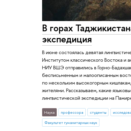
В горах Таджикистан
экспедиция
В июне состоялась девятая лингвистич
Институтом классического Востока и а
НИУ ВШЭ отправились в Горно-Бадахша
бесписьменным и малоописанным восто
по нескольким высокогорным кишлакам, 
жителями. Рассказываем, какие языковы
лингвистической экспедиции на Памир
Наука
профессора
студенты
исследова
Факультет гуманитарных наук