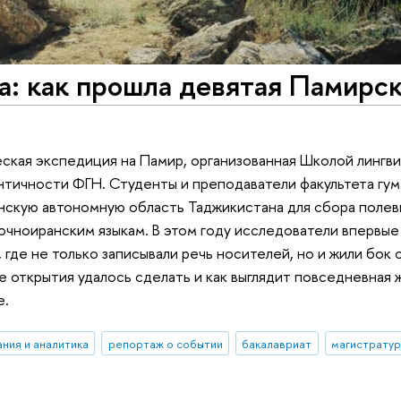
а: как прошла девятая Памирс
еская экспедиция на Памир, организованная Школой лингв
нтичности ФГН. Студенты и преподаватели факультета гум
нскую автономную область Таджикистана для сбора полев
чноиранским языкам. В этом году исследователи впервые
где не только записывали речь носителей, но и жили бок 
е открытия удалось сделать и как выглядит повседневная 
е.
ния и аналитика
репортаж о событии
бакалавриат
магистрату