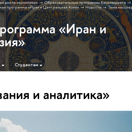
ая школа экономики»
Образовательные программы бакалавриата
ая программа «Иран и Центральная Азия»
Новости
Тема «иссле
программа «Иран и
зия»
м
Студентам
вания и аналитика»