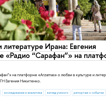
и литературе Ирана: Евгения
те «Радио “Сарафан”» на плат
фан”» на платформе «Arzamas» о любви в культуре и лите
ГН Евгения Никитенко.
исследования и аналитика
взгляд ученого
репортаж о событии