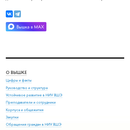
О ВЫШКЕ
ОБ
Цифры и факты
Ли
Руководство и структура
Дов
Устойчивое развитие в НИУ ВШЭ
Ол
Преподаватели и сотрудники
При
Корпуса и общежития
Вы
Закупки
При
Обращения граждан в НИУ ВШЭ
Ас