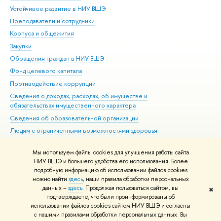
Устойчивое развитие в НИУ ВШЭ
Ол
Преподаватели и сотрудники
При
Корпуса и общежития
Вы
Закупки
При
Обращения граждан в НИУ ВШЭ
Ас
Фонд целевого капитала
До
Противодействие коррупции
Цен
Сведения о доходах, расходах, об имуществе и
Би
обязательствах имущественного характера
Об
Сведения об образовательной организации
Обр
Людям с ограниченными возможностями здоровья
Единая платежная страница
Мы используем файлы cookies для улучшения работы сайта
Работа в Вышке
НИУ ВШЭ и большего удобства его использования. Более
подробную информацию об использовании файлов cookies
можно найти
здесь
, наши правила обработки персональных
данных –
здесь
. Продолжая пользоваться сайтом, вы
✖
Редактору
подтверждаете, что были проинформированы об
© НИУ ВШЭ 1993–2026
Адреса и контакты
Условия использования
использовании файлов cookies сайтом НИУ ВШЭ и согласны
с нашими правилами обработки персональных данных. Вы
материалов
Политика конфиденциальности
Карта сайта