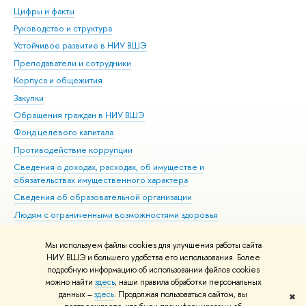
Цифры и факты
Ли
Руководство и структура
Дов
Устойчивое развитие в НИУ ВШЭ
Ол
Преподаватели и сотрудники
При
Корпуса и общежития
Вы
Закупки
При
Обращения граждан в НИУ ВШЭ
Ас
Фонд целевого капитала
До
Противодействие коррупции
Цен
Сведения о доходах, расходах, об имуществе и
Би
обязательствах имущественного характера
Об
Сведения об образовательной организации
Обр
Людям с ограниченными возможностями здоровья
Единая платежная страница
Мы используем файлы cookies для улучшения работы сайта
Работа в Вышке
НИУ ВШЭ и большего удобства его использования. Более
подробную информацию об использовании файлов cookies
можно найти
здесь
, наши правила обработки персональных
данных –
здесь
. Продолжая пользоваться сайтом, вы
✖
Редактору