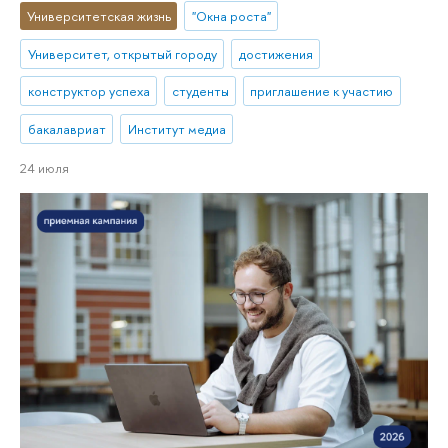
Университетская жизнь
"Окна роста"
Университет, открытый городу
достижения
конструктор успеха
студенты
приглашение к участию
бакалавриат
Институт медиа
24 июля