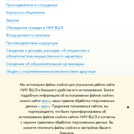
Преподаватели и сотрудники
При
Корпуса и общежития
Вы
Закупки
При
Обращения граждан в НИУ ВШЭ
Ас
Фонд целевого капитала
До
Противодействие коррупции
Цен
Сведения о доходах, расходах, об имуществе и
Би
обязательствах имущественного характера
Об
Сведения об образовательной организации
Обр
Людям с ограниченными возможностями здоровья
Единая платежная страница
Мы используем файлы cookies для улучшения работы сайта
Работа в Вышке
НИУ ВШЭ и большего удобства его использования. Более
подробную информацию об использовании файлов cookies
можно найти
здесь
, наши правила обработки персональных
данных –
здесь
. Продолжая пользоваться сайтом, вы
✖
Редактору
подтверждаете, что были проинформированы об
© НИУ ВШЭ 1993–2026
Адреса и контакты
Условия использования
использовании файлов cookies сайтом НИУ ВШЭ и согласны
с нашими правилами обработки персональных данных. Вы
материалов
Политика конфиденциальности
Карта сайта
можете отключить файлы cookies в настройках Вашего
Шрифты HSE Sans и HSE Slab разработаны в
Школе дизайна НИУ ВШЭ
браузера.