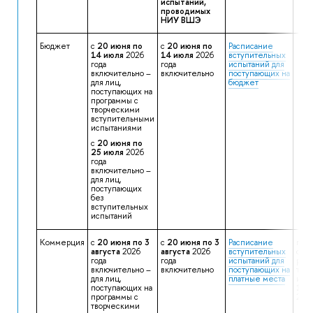
испытаний,
проводимых
НИУ ВШЭ
Бюджет
с
20 июня по
с
20 июня по
Расписание
14 июля
2026
14 июля
2026
вступительных
года
года
испытаний для
включительно –
включительно
поступающих на
для лиц,
бюджет
поступающих на
программы с
творческими
вступительными
испытаниями
с
20 июня по
25 июля
2026
года
включительно –
для лиц,
поступающих
без
вступительных
испытаний
Коммерция
с
20 июня по 3
с
20 июня по 3
Расписание
пос
августа
2026
августа
2026
вступительных
объ
года
года
испытаний для
резу
включительно –
включительно
поступающих на
твор
для лиц,
платные места
исп
поступающих на
17 а
программы с
2026
творческими