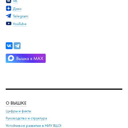
VK
Дзен
Telegram
YouTube
О ВЫШКЕ
ОБ
Цифры и факты
Ли
Руководство и структура
Дов
Устойчивое развитие в НИУ ВШЭ
Ол