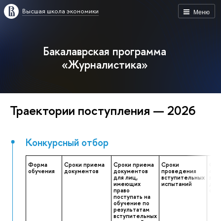
Высшая школа экономики
Меню
Бакалаврская программа
«Журналистика»
Траектории поступления — 2026
Конкурсный отбор
Форма
Сроки приема
Сроки приема
Сроки
Обя
обучения
документов
документов
проведения
сро
для лиц,
вступительных
зак
имеющих
испытаний
дог
право
обр
поступать на
обучение по
результатам
вступительных