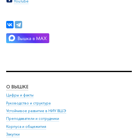
YouTube
О ВЫШКЕ
ОБ
Цифры и факты
Ли
Руководство и структура
Дов
Устойчивое развитие в НИУ ВШЭ
Ол
Преподаватели и сотрудники
При
Корпуса и общежития
Вы
Закупки
При