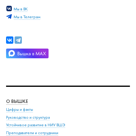
Мы в ВК
Мы в Телеграм
О ВЫШКЕ
ОБ
Цифры и факты
Ли
Руководство и структура
Дов
Устойчивое развитие в НИУ ВШЭ
Ол
Преподаватели и сотрудники
При