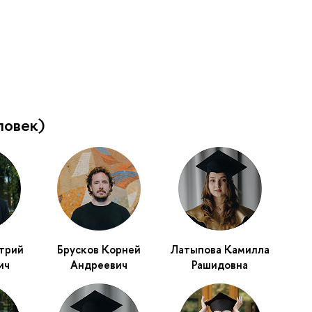
ловек)
трий
Брусков Корней
Латыпова Камилла
ич
Андреевич
Рашидовна