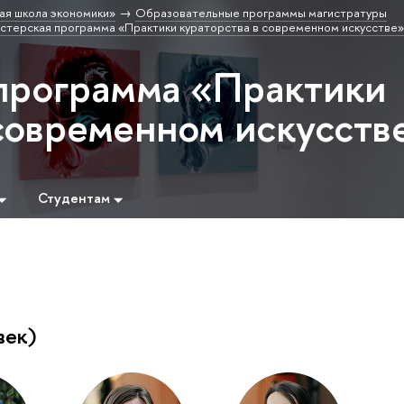
ая школа экономики»
Образовательные программы магистратуры
стерская программа «Практики кураторства в современном искусстве»
программа «Практики
 современном искусств
Студентам
век)