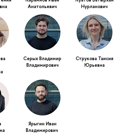
вна
Анатольевич
Нурланович
ева
Серых Владимир
Струкова Таисия
а
Владимирович
Юрьевна
на
а
Ярыгин Иван
на
Владимирович