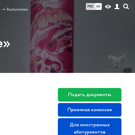
РУС
EN
Выпускники
е»
Подать документы
Приемная комиссия
Для иностранных
абитуриентов