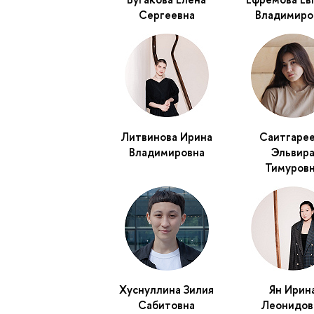
Сергеевна
Владимиро
Литвинова Ирина
Саитгаре
Владимировна
Эльвир
Тимуров
Хуснуллина Зилия
Ян Ирин
Сабитовна
Леонидов