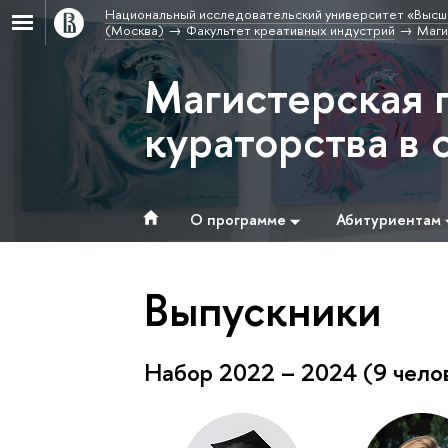
Национальный исследовательский университет «Высш
(Москва)
Факультет креативных индустрий
Маги
Магистерская 
кураторства в
О программе
Абитуриентам
Выпускники
Набор 2022 – 2024 (9 чело