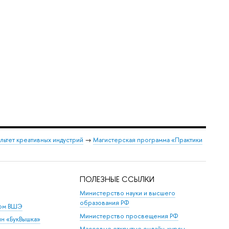
льтет креативных индустрий
→
Магистерская программа «Практики
ПОЛЕЗНЫЕ ССЫЛКИ
Министерство науки и высшего
образования РФ
дом ВШЭ
Министерство просвещения РФ
ин «БукВышка»
Массовые открытые онлайн-курсы