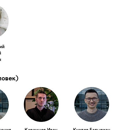
ий
й
ч
ловек)
гения
Карамнов Иван
Куатов Батырхан