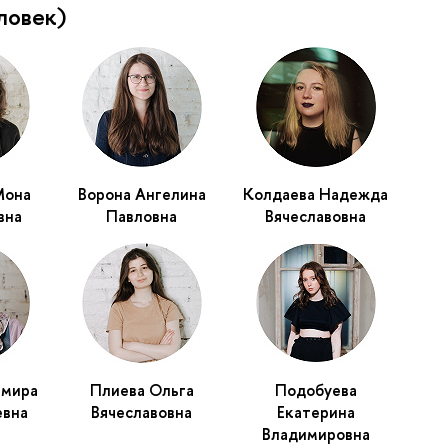
ловек)
Мона
Ворона Ангелина
Колдаева Надежда
вна
Павловна
Вячеславовна
ьмира
Плиева Ольга
Подобуева
евна
Вячеславовна
Екатерина
Владимировна