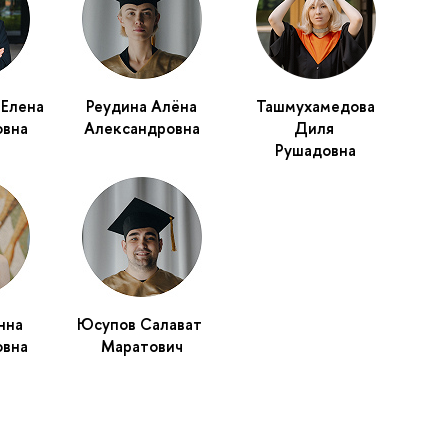
 Елена
Реудина Алёна
Ташмухамедова
овна
Александровна
Диля
Рушадовна
нна
Юсупов Салават
овна
Маратович